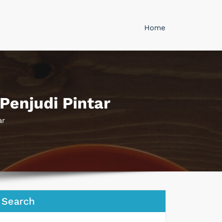
Home
Penjudi Pintar
ar
Search