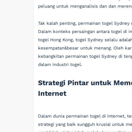
peluang untuk menganalisis dan dan merenca
Tak kalah penting, permainan togel Sydney
Dalam konteks persaingan antara togel di in
togel Hong Kong, togel Sydney selalu adala
kesempatan&besar untuk menang. Oleh karen
kebangkitan permainan togel Sydney di ten
dalam industri togel.
Strategi Pintar untuk Me
Internet
Dalam dunia permainan togel di internet, 
strategi yang baik sungguh krusial untuk m