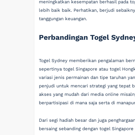
meningkatkan kesempatan berhasil pada to
lebih baik baik. Perhatikan, berjudi sebai
tanggungan keuangan.
Perbandingan Togel Sydney
Togel Sydney memberikan pengalaman berma
sepertinya togel Singapore atau togel Hong
variasi jenis permainan dan tipe taruhan y
penjudi untuk mencari strategi yang tepat 
akses yang mudah dari media online misal
berpartisipasi di mana saja serta di manapu
Dari segi hadiah besar dan juga pengharga
bersaing sebanding dengan togel Singapore