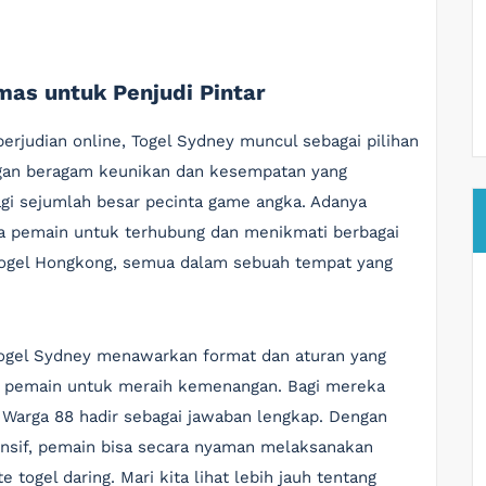
mas untuk Penjudi Pintar
erjudian online, Togel Sydney muncul sebagai pilihan
ngan beragam keunikan dan kesempatan yang
agi sejumlah besar pecinta game angka. Adanya
a pemain untuk terhubung dan menikmati berbagai
 Togel Hongkong, semua dalam sebuah tempat yang
Togel Sydney menawarkan format dan aturan yang
 pemain untuk meraih kemenangan. Bagi mereka
, Warga 88 hadir sebagai jawaban lengkap. Dengan
onsif, pemain bisa secara nyaman melaksanakan
togel daring. Mari kita lihat lebih jauh tentang