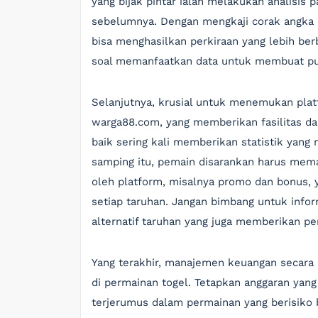
yang bijak pintar ialah melakukan analisis 
sebelumnya. Dengan mengkaji corak angka d
bisa menghasilkan perkiraan yang lebih berb
soal memanfaatkan data untuk membuat put
Selanjutnya, krusial untuk menemukan plat
warga88.com, yang memberikan fasilitas da
baik sering kali memberikan statistik yan
samping itu, pemain disarankan harus mema
oleh platform, misalnya promo dan bonus,
setiap taruhan. Jangan bimbang untuk inform
alternatif taruhan yang juga memberikan p
Yang terakhir, manajemen keuangan secara
di permainan togel. Tetapkan anggaran yang 
terjerumus dalam permainan yang berisiko b