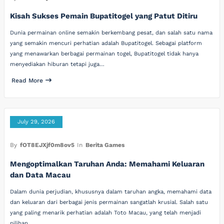
Kisah Sukses Pemain Bupatitogel yang Patut Ditiru
Dunia permainan online semakin berkembang pesat, dan salah satu nama
yang semakin mencuri perhatian adalah Bupatitogel. Sebagai platform
yang menawarkan berbagai permainan togel, Bupatitogel tidak hanya
menyediakan hiburan tetapi juga…
Read More
July 29, 2026
By
fOT8EJXjf0m8ov5
In
Berita Games
Mengoptimalkan Taruhan Anda: Memahami Keluaran
dan Data Macau
Dalam dunia perjudian, khususnya dalam taruhan angka, memahami data
dan keluaran dari berbagai jenis permainan sangatlah krusial. Salah satu
yang paling menarik perhatian adalah Toto Macau, yang telah menjadi
pilihan…