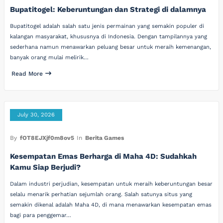
Bupatitogel: Keberuntungan dan Strategi di dalamnya
Bupatitogel adalah salah satu jenis permainan yang semakin populer di
kalangan masyarakat, khususnya di Indonesia. Dengan tampilannya yang
sederhana namun menawarkan peluang besar untuk meraih kemenangan,
banyak orang mulai melirik…
Read More
July 30, 2026
By
fOT8EJXjf0m8ov5
In
Berita Games
Kesempatan Emas Berharga di Maha 4D: Sudahkah
Kamu Siap Berjudi?
Dalam industri perjudian, kesempatan untuk meraih keberuntungan besar
selalu menarik perhatian sejumlah orang. Salah satunya situs yang
semakin dikenal adalah Maha 4D, di mana menawarkan kesempatan emas
bagi para penggemar…