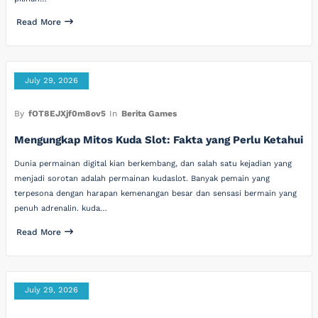
Read More
July 29, 2026
By
fOT8EJXjf0m8ov5
In
Berita Games
Mengungkap Mitos Kuda Slot: Fakta yang Perlu Ketahui
Dunia permainan digital kian berkembang, dan salah satu kejadian yang
menjadi sorotan adalah permainan kudaslot. Banyak pemain yang
terpesona dengan harapan kemenangan besar dan sensasi bermain yang
penuh adrenalin. kuda…
Read More
July 29, 2026