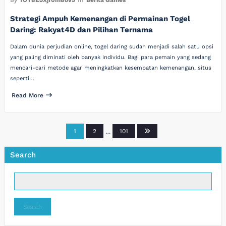
By
fOT8EJXjf0m8ov5
In
Berita Games
Strategi Ampuh Kemenangan di Permainan Togel
Daring: Rakyat4D dan Pilihan Ternama
Dalam dunia perjudian online, togel daring sudah menjadi salah satu opsi
yang paling diminati oleh banyak individu. Bagi para pemain yang sedang
mencari-cari metode agar meningkatkan kesempatan kemenangan, situs
seperti…
Read More
Posts
1
2
…
101
pagination
Search
Search