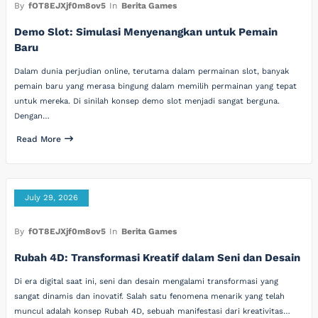
By
fOT8EJXjf0m8ov5
In
Berita Games
Demo Slot: Simulasi Menyenangkan untuk Pemain
Baru
Dalam dunia perjudian online, terutama dalam permainan slot, banyak
pemain baru yang merasa bingung dalam memilih permainan yang tepat
untuk mereka. Di sinilah konsep demo slot menjadi sangat berguna.
Dengan…
Read More
July 29, 2026
By
fOT8EJXjf0m8ov5
In
Berita Games
Rubah 4D: Transformasi Kreatif dalam Seni dan Desain
Di era digital saat ini, seni dan desain mengalami transformasi yang
sangat dinamis dan inovatif. Salah satu fenomena menarik yang telah
muncul adalah konsep Rubah 4D, sebuah manifestasi dari kreativitas…