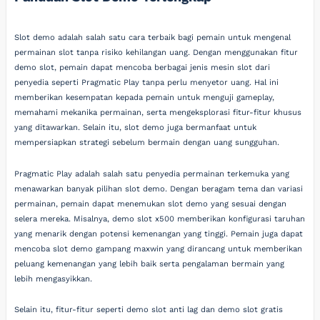
Slot demo adalah salah satu cara terbaik bagi pemain untuk mengenal
permainan slot tanpa risiko kehilangan uang. Dengan menggunakan fitur
demo slot, pemain dapat mencoba berbagai jenis mesin slot dari
penyedia seperti Pragmatic Play tanpa perlu menyetor uang. Hal ini
memberikan kesempatan kepada pemain untuk menguji gameplay,
memahami mekanika permainan, serta mengeksplorasi fitur-fitur khusus
yang ditawarkan. Selain itu, slot demo juga bermanfaat untuk
mempersiapkan strategi sebelum bermain dengan uang sungguhan.
Pragmatic Play adalah salah satu penyedia permainan terkemuka yang
menawarkan banyak pilihan slot demo. Dengan beragam tema dan variasi
permainan, pemain dapat menemukan slot demo yang sesuai dengan
selera mereka. Misalnya, demo slot x500 memberikan konfigurasi taruhan
yang menarik dengan potensi kemenangan yang tinggi. Pemain juga dapat
mencoba slot demo gampang maxwin yang dirancang untuk memberikan
peluang kemenangan yang lebih baik serta pengalaman bermain yang
lebih mengasyikkan.
Selain itu, fitur-fitur seperti demo slot anti lag dan demo slot gratis