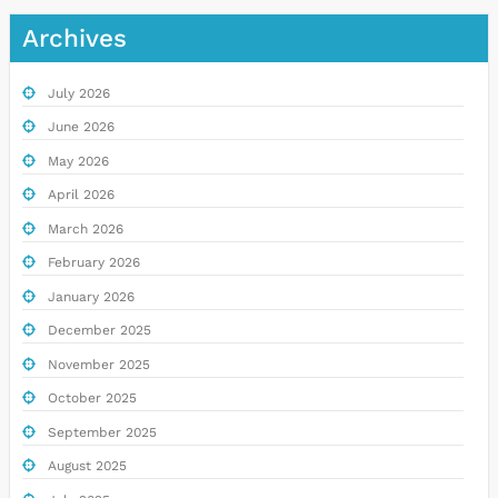
Archives
July 2026
June 2026
May 2026
April 2026
March 2026
February 2026
January 2026
December 2025
November 2025
October 2025
September 2025
August 2025