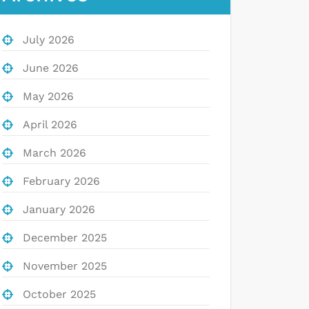
July 2026
June 2026
May 2026
April 2026
March 2026
February 2026
January 2026
December 2025
November 2025
October 2025