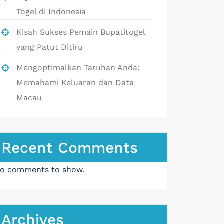
Togel di Indonesia
Kisah Sukses Pemain Bupatitogel
yang Patut Ditiru
Mengoptimalkan Taruhan Anda:
Memahami Keluaran dan Data
Macau
Recent Comments
o comments to show.
Archives