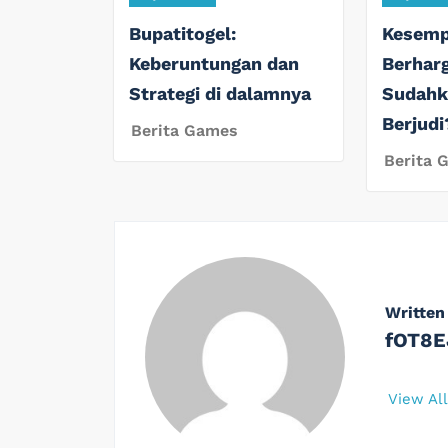
Bupatitogel:
Kesemp
Keberuntungan dan
Berharg
Strategi di dalamnya
Sudahk
Berjudi
Berita Games
Berita 
Written
fOT8E
View Al