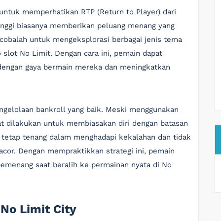
 untuk memperhatikan RTP (Return to Player) dari
inggi biasanya memberikan peluang menang yang
, cobalah untuk mengeksplorasi berbagai jenis tema
slot No Limit. Dengan cara ini, pemain dapat
dengan gaya bermain mereka dan meningkatkan
pengelolaan bankroll yang baik. Meski menggunakan
t dilakukan untuk membiasakan diri dengan batasan
k tetap tenang dalam menghadapi kekalahan dan tidak
acor. Dengan mempraktikkan strategi ini, pemain
emenang saat beralih ke permainan nyata di No
 No Limit City