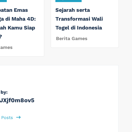
atan Emas
Sejarah serta
a di Maha 4D:
Transformasi Wali
ah Kamu Siap
Togel di Indonesia
?
Berita Games
Games
 by:
JXjf0m8ov5
l Posts