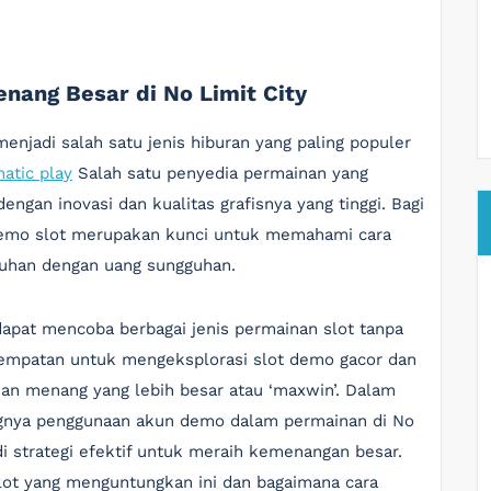
nang Besar di No Limit City
 menjadi salah satu jenis hiburan yang paling populer
atic play
Salah satu penyedia permainan yang
dengan inovasi dan kualitas grafisnya yang tinggi. Bagi
emo slot merupakan kunci untuk memahami cara
ruhan dengan uang sungguhan.
pat mencoba berbagai jenis permainan slot tanpa
sempatan untuk mengeksplorasi slot demo gacor dan
n menang yang lebih besar atau ‘maxwin’. Dalam
tingnya penggunaan akun demo dalam permainan di No
di strategi efektif untuk meraih kemenangan besar.
slot yang menguntungkan ini dan bagaimana cara