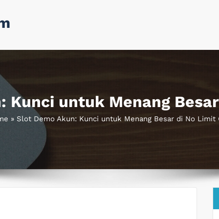
om
 Kunci untuk Menang Besar 
me
»
Slot Demo Akun: Kunci untuk Menang Besar di No Limit 