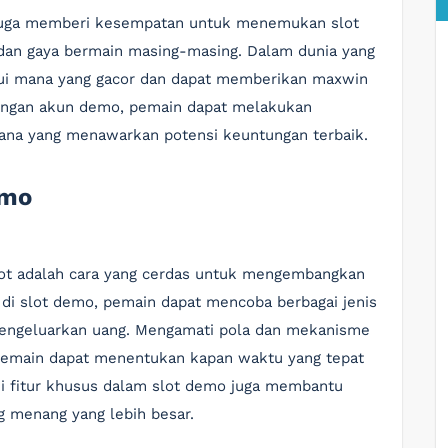
juga memberi kesempatan untuk menemukan slot
 dan gaya bermain masing-masing. Dalam dunia yang
hui mana yang gacor dan dapat memberikan maxwin
engan akun demo, pemain dapat melakukan
ana yang menawarkan potensi keuntungan terbaik.
emo
t adalah cara yang cerdas untuk mengembangkan
in di slot demo, pemain dapat mencoba berbagai jenis
 mengeluarkan uang. Mengamati pola dan mekanisme
pemain dapat menentukan kapan waktu yang tepat
i fitur khusus dalam slot demo juga membantu
 menang yang lebih besar.