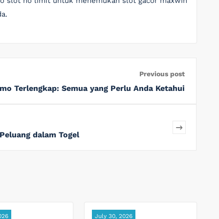
emo slot no limit untuk menemukan slot gacor maxwin
a.
Previous post
emo Terlengkap: Semua yang Perlu Anda Ketahui
 Peluang dalam Togel
026
July 30, 2026