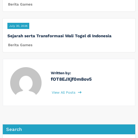
Berita Games
July 30, 2026
Sejarah serta Transformasi Wali Togel di Indonesia
Berita Games
Written by:
fOT8EJXjf0m8ov5
View All Posts
Search