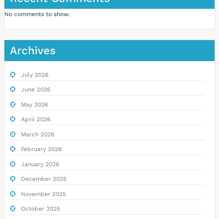
No comments to show.
Archives
July 2026
June 2026
May 2026
April 2026
March 2026
February 2026
January 2026
December 2025
November 2025
October 2025