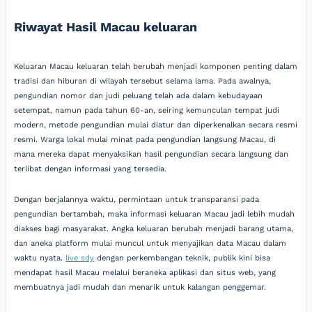
Riwayat Hasil Macau keluaran
Keluaran Macau keluaran telah berubah menjadi komponen penting dalam
tradisi dan hiburan di wilayah tersebut selama lama. Pada awalnya,
pengundian nomor dan judi peluang telah ada dalam kebudayaan
setempat, namun pada tahun 60-an, seiring kemunculan tempat judi
modern, metode pengundian mulai diatur dan diperkenalkan secara resmi
resmi. Warga lokal mulai minat pada pengundian langsung Macau, di
mana mereka dapat menyaksikan hasil pengundian secara langsung dan
terlibat dengan informasi yang tersedia.
Dengan berjalannya waktu, permintaan untuk transparansi pada
pengundian bertambah, maka informasi keluaran Macau jadi lebih mudah
diakses bagi masyarakat. Angka keluaran berubah menjadi barang utama,
dan aneka platform mulai muncul untuk menyajikan data Macau dalam
waktu nyata.
live sdy
dengan perkembangan teknik, publik kini bisa
mendapat hasil Macau melalui beraneka aplikasi dan situs web, yang
membuatnya jadi mudah dan menarik untuk kalangan penggemar.