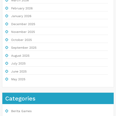
March 2026
February 2026
January 2026
December 2025
November 2025
October 2025
September 2025
August 2025
July 2025
June 2025
May 2025
Categories
Berita Games