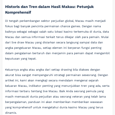
Historis dan Tren dalam Hasil Makau: Petunjuk
Komprehensif
Di tengah perkembangan sektor perjudian global, Macau masih menjadi
fokus bagi banyak pencinta permainan chance games. Dengan nama
baiknya sebagai sebagai salah satu lokasi kasino terkemuka di dunia, data
Macau dan semua informasi terkait terus dikejar oleh para pemain. Mulai
dari live draw Macau yang disiarkan secara langsung sampai data dan
angka pengeluaran Macau, setiap elemen ini berperan fungsi penting
dalam pengalaman bertaruh dan menjamin para pemain dapat mengambil
keputusan yang tepat.
Keluarnya angka atau angka dari setiap drawing bila diakses dengan
akurat bisa sangat mempengaruhi strategi permainan seseorang. Dengan
artikel ini, kami akan mengkaji secara mendalam mengenai sejarah
keluaran Macau, indikator penting yang menunjukkan tren yang ada, serta
informasi terbaru tentang live Macau. Baik Anda seorang pemula yang
masih memasuki dunia perjudian atau seorang veteran yang telah lama
berpengalaman, panduan ini akan memberikan memberikan wawasan
yang komprehensif untuk mengetahui dunia kasino Macau yang terus
dinamis.