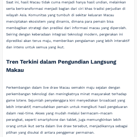
Saat ini, hasil Macau tidak cuma menjadi hanya hasil undian, melainkan
serta bertransformasi menjadi bagian dari ciri khas tradisi perjudian di
wilayah Asia. Komunitas yang tumbuh di sekitar keluaran Macau
menciptakan ekosistem yang dinamis, dimana para pemain bisa
membagikan strategi dan prediksi dari informasi macau yang diperoleh.
Seiring dengan keberadaan integrasi teknologi modern, pergerakan ini
diprediksi akan terus maju, memberikan pengalaman yang lebih interaktif
dan intens untuk semua yang ikut.
Tren Terkini dalam Pengundian Langsung
Makau
Perkembangan dalam live draw Macau semakin maju sejalan dengan
perkembangan teknologi dan meningkatnya minat masyarakat terhadap
game lotere. Sejumlah penyelenggara kini menyediakan broadcast yang
lebih interaktif, memudahkan pemain untuk mengikuti hasil pengeluaran
dalam real-time. Akses yang mudah melalui bermacam-macam
perangkat, seperti smartphone dan tablet, juga memungkinkan lebih
orang untuk ikut serta dalam live draw tersebut, menjadikannya sebagai
pilihan yang disukai di antara penggemar permainan.