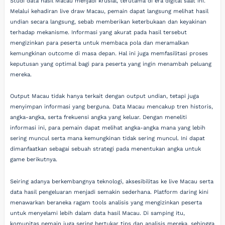
Studi data hasil Macau menjadi krusial, terutama di era digital saat ini.
Melalui kehadiran live draw Macau, pemain dapat langsung melihat hasil
undian secara langsung, sebab memberikan keterbukaan dan keyakinan
terhadap mekanisme. Informasi yang akurat pada hasil tersebut
mengizinkan para peserta untuk membaca pola dan meramalkan
kemungkinan outcome di masa depan. Hal ini juga memfasilitasi proses
keputusan yang optimal bagi para peserta yang ingin menambah peluang
mereka.
Output Macau tidak hanya terkait dengan output undian, tetapi juga
menyimpan informasi yang berguna. Data Macau mencakup tren historis,
angka-angka, serta frekuensi angka yang keluar. Dengan meneliti
informasi ini, para pemain dapat melihat angka-angka mana yang lebih
sering muncul serta mana kemungkinan tidak sering muncul. Ini dapat
dimanfaatkan sebagai sebuah strategi pada menentukan angka untuk
game berikutnya.
Seiring adanya berkembangnya teknologi, aksesibilitas ke live Macau serta
data hasil pengeluaran menjadi semakin sederhana. Platform daring kini
menawarkan beraneka ragam tools analisis yang mengizinkan peserta
untuk menyelami lebih dalam data hasil Macau. Di samping itu,
komunitas pemain juga sering bertukar tips dan analisis mereka, sehingga