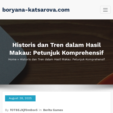
Skip
boryana-katsarova.com
to
content
Historis dan Tren dalam Hasil
Makau: Petunjuk Komprehensif
Home
»
Historis dan Tren dalam Hasil Makau: Petunjuk Komprehensif
August 28, 2025
By
fOT8EJXjf0m8ov5
In
Berita Games