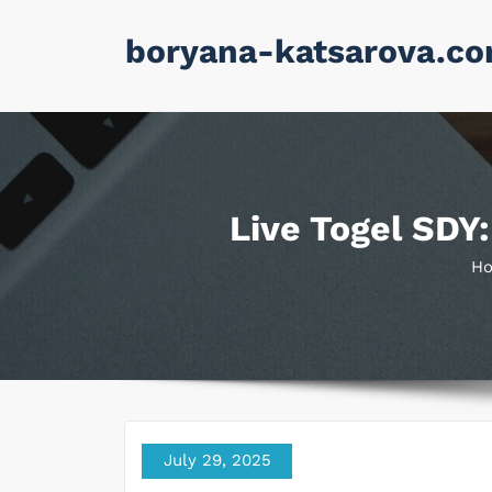
Skip
boryana-katsarova.c
to
content
Live Togel SDY
H
July 29, 2025