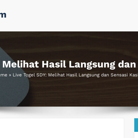
om
: Melihat Hasil Langsung dan
ome
»
Live Togel SDY: Melihat Hasil Langsung dan Sensasi Kas