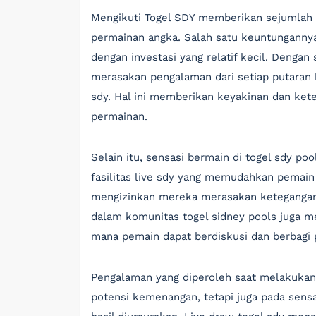
Mengikuti Togel SDY memberikan sejumlah
permainan angka. Salah satu keuntunganny
dengan investasi yang relatif kecil. Dengan
merasakan pengalaman dari setiap putaran h
sdy. Hal ini memberikan keyakinan dan kete
permainan.
Selain itu, sensasi bermain di togel sdy 
fasilitas live sdy yang memudahkan pemain
mengizinkan mereka merasakan ketegangan s
dalam komunitas togel sidney pools juga m
mana pemain dapat berdiskusi dan berbagi
Pengalaman yang diperoleh saat melakukan 
potensi kemenangan, tetapi juga pada se