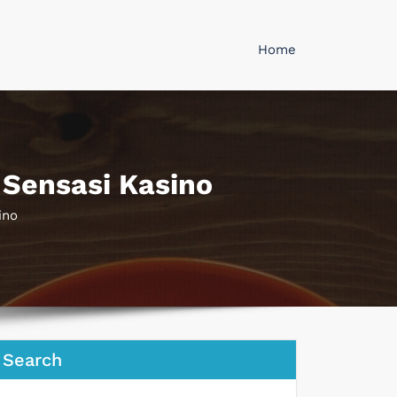
Home
 Sensasi Kasino
ino
Search