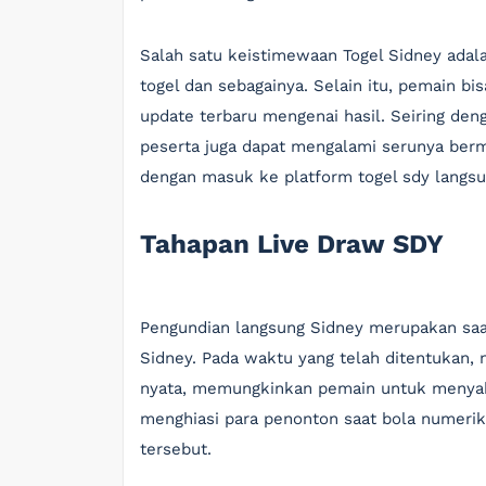
Salah satu keistimewaan Togel Sidney adal
togel dan sebagainya. Selain itu, pemain b
update terbaru mengenai hasil. Seiring den
peserta juga dapat mengalami serunya berm
dengan masuk ke platform togel sdy langsu
Tahapan Live Draw SDY
Pengundian langsung Sidney merupakan saat
Sidney. Pada waktu yang telah ditentukan, n
nyata, memungkinkan pemain untuk menyaks
menghiasi para penonton saat bola numeri
tersebut.