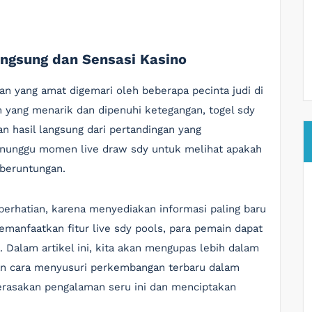
Langsung dan Sensasi Kasino
an yang amat digemari oleh beberapa pecinta judi di
yang menarik dan dipenuhi ketegangan, togel sdy
hasil langsung dari pertandingan yang
enunggu momen live draw sdy untuk melihat apakah
beruntungan.
 perhatian, karena menyediakan informasi paling baru
manfaatkan fitur live sdy pools, para pemain dapat
Dalam artikel ini, kita akan mengupas lebih dalam
 dan cara menyusuri perkembangan terbaru dalam
erasakan pengalaman seru ini dan menciptakan