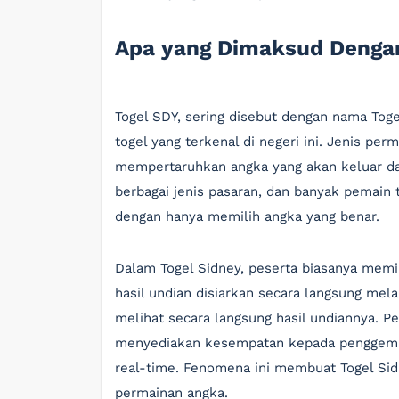
Apa yang Dimaksud Dengan
Togel SDY, sering disebut dengan nama Toge
togel yang terkenal di negeri ini. Jenis p
mempertaruhkan angka yang akan keluar d
berbagai jenis pasaran, dan banyak pemain
dengan hanya memilih angka yang benar.
Dalam Togel Sidney, peserta biasanya memil
hasil undian disiarkan secara langsung mela
melihat secara langsung hasil undiannya. Pen
menyediakan kesempatan kepada penggemar 
real-time. Fenomena ini membuat Togel S
permainan angka.