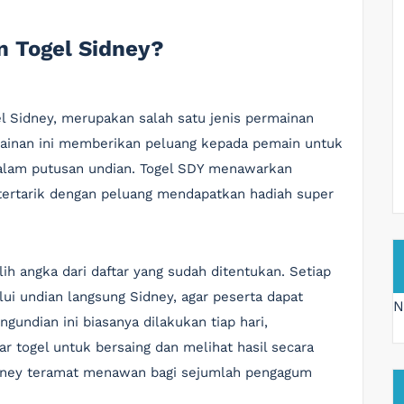
 Togel Sidney?
l Sidney, merupakan salah satu jenis permainan
ermainan ini memberikan peluang kepada pemain untuk
alam putusan undian. Togel SDY menawarkan
 tertarik dengan peluang mendapatkan hadiah super
ih angka dari daftar yang sudah ditentukan. Setiap
lui undian langsung Sidney, agar peserta dapat
N
gundian ini biasanya dilakukan tiap hari,
togel untuk bersaing dan melihat hasil secara
idney teramat menawan bagi sejumlah pengagum