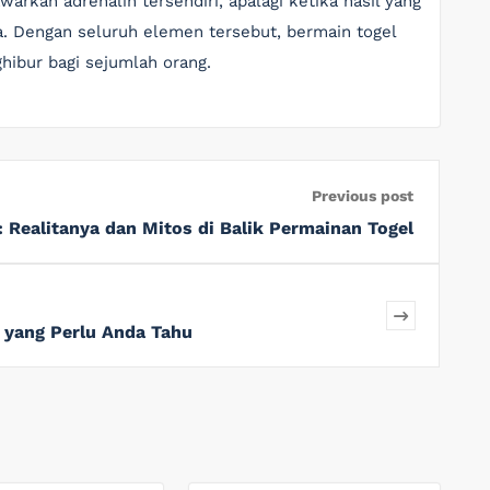
rkan adrenalin tersendiri, apalagi ketika hasil yang
a. Dengan seluruh elemen tersebut, bermain togel
hibur bagi sejumlah orang.
Previous post
 Realitanya dan Mitos di Balik Permainan Togel
a yang Perlu Anda Tahu