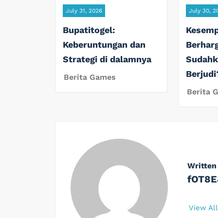
July 31, 2026
July 30, 2
Bupatitogel:
Kesemp
Keberuntungan dan
Berharg
Strategi di dalamnya
Sudahk
Berjudi
Berita Games
Berita 
Written
fOT8E
View Al