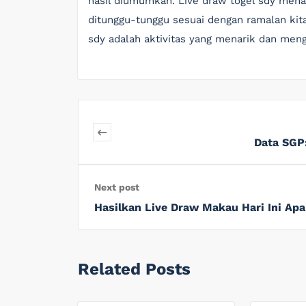
hasil diumumkan. Live draw togel sdy menawa
ditunggu-tunggu sesuai dengan ramalan kit
sdy adalah aktivitas yang menarik dan meng
Data SGP:
Next post
Hasilkan Live Draw Makau Hari Ini Ap
Related Posts