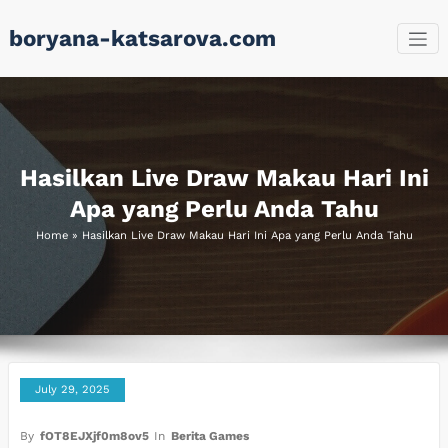
Skip
boryana-katsarova.com
to
content
Hasilkan Live Draw Makau Hari Ini
Apa yang Perlu Anda Tahu
Home
»
Hasilkan Live Draw Makau Hari Ini Apa yang Perlu Anda Tahu
July 29, 2025
By
fOT8EJXjf0m8ov5
In
Berita Games