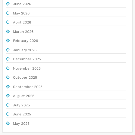
June 2026
May 2026
April 2026
March 2026
February 2026
January 2026
December 2025
November 2025
October 2025
September 2025
August 2025
July 2025
June 2025
May 2025