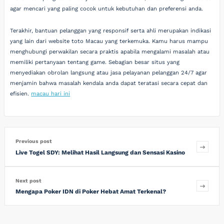
agar mencari yang paling cocok untuk kebutuhan dan preferensi anda.
Terakhir, bantuan pelanggan yang responsif serta ahli merupakan indikasi
yang lain dari website toto Macau yang terkemuka. Kamu harus mampu
menghubungi perwakilan secara praktis apabila mengalami masalah atau
memiliki pertanyaan tentang game. Sebagian besar situs yang
menyediakan obrolan langsung atau jasa pelayanan pelanggan 24/7 agar
menjamin bahwa masalah kendala anda dapat teratasi secara cepat dan
efisien.
macau hari ini
Previous post
Live Togel SDY: Melihat Hasil Langsung dan Sensasi Kasino
Next post
Mengapa Poker IDN di Poker Hebat Amat Terkenal?