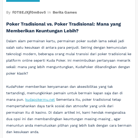
By
fOT8EJXjf0m8ov5
In
Berita Games
Poker Tradisional vs. Poker Tradisional: Mana yang
Memberikan Keuntungan Lebih?
Dalam alam permainan kartu, permainan poker sudah lama sekali jadi
salah satu kesukaan di antara para penjudi. Seiring dengan kemunculan
teknologi modern, beberapa orang mulai transisi dari poker tradisional ke
platform online seperti Kuda Poker. Ini menimbulkan pertanyaan menarik
sekali: mana yang lebih menguntungkan, KudaPoker dibandingkan dengan
poker klasik?
KudaPoker memberikan kenyamanan dan aksesibilitas yang tak
tertandingi, memungkinkan pemain untuk bermain kapan saja dan di
mana pun.
kudapokermu.net
Sementara itu, poker tradisional tetap
mempertahankan daya tarik sosial dan atmosfer yang unik dari
permainan itu di kasino. Di dalam artikel ini, kami hendak menganalisa
dua opsi ini dan membandingkan keuntungan masing-masing , agar
menuntun anda memutuskan pilihan yang lebih baik dengan cara bermain
dan kesukaan anda.