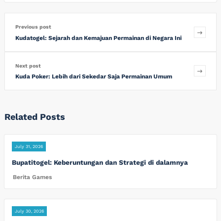
Previous post
Kudatogel: Sejarah dan Kemajuan Permainan di Negara Ini
Next post
Kuda Poker: Lebih dari Sekedar Saja Permainan Umum
Related Posts
July 31, 2026
Bupatitogel: Keberuntungan dan Strategi di dalamnya
Berita Games
July 30, 2026