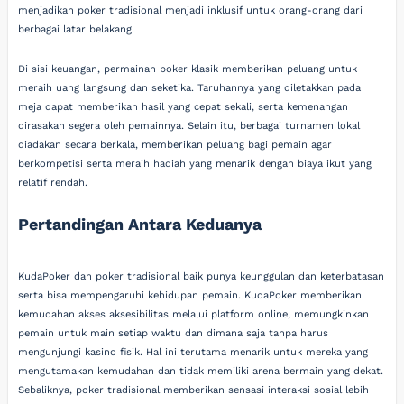
menjadikan poker tradisional menjadi inklusif untuk orang-orang dari
berbagai latar belakang.
Di sisi keuangan, permainan poker klasik memberikan peluang untuk
meraih uang langsung dan seketika. Taruhannya yang diletakkan pada
meja dapat memberikan hasil yang cepat sekali, serta kemenangan
dirasakan segera oleh pemainnya. Selain itu, berbagai turnamen lokal
diadakan secara berkala, memberikan peluang bagi pemain agar
berkompetisi serta meraih hadiah yang menarik dengan biaya ikut yang
relatif rendah.
Pertandingan Antara Keduanya
KudaPoker dan poker tradisional baik punya keunggulan dan keterbatasan
serta bisa mempengaruhi kehidupan pemain. KudaPoker memberikan
kemudahan akses aksesibilitas melalui platform online, memungkinkan
pemain untuk main setiap waktu dan dimana saja tanpa harus
mengunjungi kasino fisik. Hal ini terutama menarik untuk mereka yang
mengutamakan kemudahan dan tidak memiliki arena bermain yang dekat.
Sebaliknya, poker tradisional memberikan sensasi interaksi sosial lebih