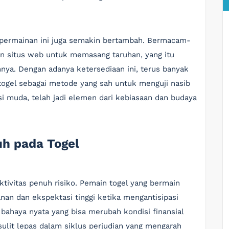
s permainan ini juga semakin bertambah. Bermacam-
situs web untuk memasang taruhan, yang itu
ya. Dengan adanya ketersediaan ini, terus banyak
togel sebagai metode yang sah untuk menguji nasib
asi muda, telah jadi elemen dari kebiasaan dan budaya
uh pada Togel
ktivitas penuh risiko. Pemain togel yang bermain
nan dan ekspektasi tinggi ketika mengantisipasi
a bahaya nyata yang bisa merubah kondisi finansial
lit lepas dalam siklus perjudian yang mengarah