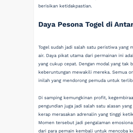
berisikan ketidakpastian.
Daya Pesona Togel di Anta
Togel sudah jadi salah satu peristiwa yang
air. Daya pikat utama dari permainan ini a
yang cukup cepat. Dengan modal yang tak 
keberuntungan mewakili mereka. Semua oran
inilah yang mendorong pemuda untuk terlib
Di samping kemungkinan profit, kegembiraa
pengundian juga jadi salah satu alasan ya
kerap merasakan adrenalin yang tinggi ket
Momen tersebut jadi pengalaman emosional
dari para pemain kembali untuk mencoba ke