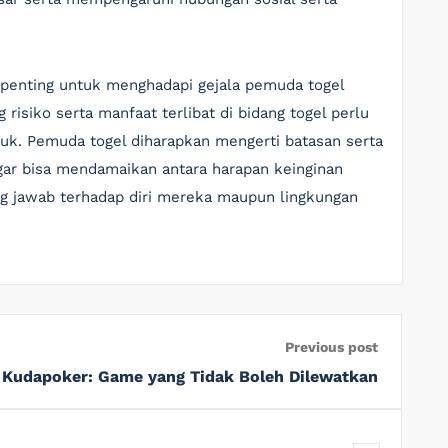
 penting untuk menghadapi gejala pemuda togel
risiko serta manfaat terlibat di bidang togel perlu
uk. Pemuda togel diharapkan mengerti batasan serta
 agar bisa mendamaikan antara harapan keinginan
 jawab terhadap diri mereka maupun lingkungan
Previous post
 Kudapoker: Game yang Tidak Boleh Dilewatkan