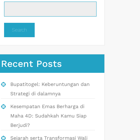
Search
Recent Posts
Bupatitogel: Keberuntungan dan
Strategi di dalamnya
Kesempatan Emas Berharga di
Maha 4D: Sudahkah Kamu Siap
Berjudi?
Sejarah serta Transformasi Wali