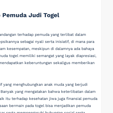
p Pemuda Judi Togel
ndangan terhadap pemuda yang terlibat dalam
sikannya sebagai nyali serta inisiatif, di mana para
gam kesempatan, meskipun di dalamnya ada bahaya
da togel memiliki semangat yang layak diapresiasi,
mendapatkan keberuntungan sekaligus memberikan
atif yang menghubungkan anak muda yang berjudi
. Banyak yang mengatakan bahwa keterlibatan dalam
k itu terhadap kesehatan jiwa juga finansial pemuda
asaan bermain pada togel bisa menjadikan pemuda
sar serta mempengaruhi hubungan sosial serta