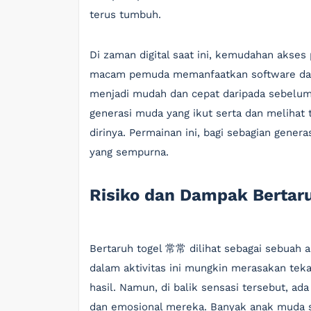
terus tumbuh.
Di zaman digital saat ini, kemudahan akse
macam pemuda memanfaatkan software dan 
menjadi mudah dan cepat daripada sebelumn
generasi muda yang ikut serta dan melihat 
dirinya. Permainan ini, bagi sebagian gener
yang sempurna.
Risiko dan Dampak Bertar
Bertaruh togel 常常 dilihat sebagai sebuah a
dalam aktivitas ini mungkin merasakan teka
hasil. Namun, di balik sensasi tersebut, ad
dan emosional mereka. Banyak anak muda su