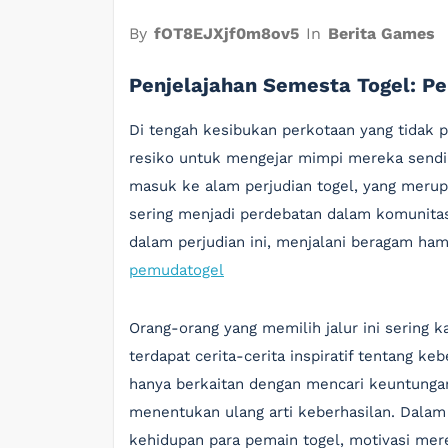
By
fOT8EJXjf0m8ov5
In
Berita Games
Penjelajahan Semesta Togel: P
Di tengah kesibukan perkotaan yang tidak 
resiko untuk mengejar mimpi mereka sendir
masuk ke alam perjudian togel, yang merupa
sering menjadi perdebatan dalam komunita
dalam perjudian ini, menjalani beragam ha
pemudatogel
Orang-orang yang memilih jalur ini sering k
terdapat cerita-cerita inspiratif tentang ke
hanya berkaitan dengan mencari keuntunga
menentukan ulang arti keberhasilan. Dalam 
kehidupan para pemain togel, motivasi mer