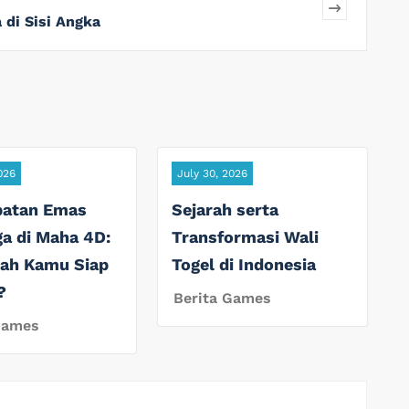
 di Sisi Angka
026
July 30, 2026
atan Emas
Sejarah serta
a di Maha 4D:
Transformasi Wali
ah Kamu Siap
Togel di Indonesia
?
Berita Games
Games