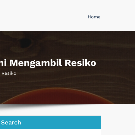
Home
ni Mengambil Resiko
 Resiko
Search