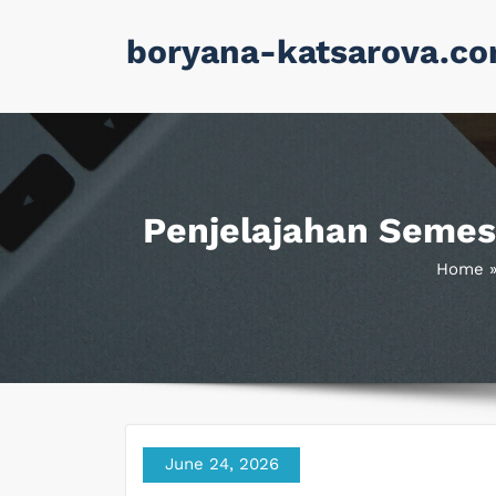
Skip
boryana-katsarova.c
to
content
Penjelajahan Semes
Home
June 24, 2026