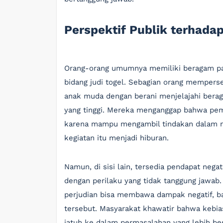
Perspektif Publik terhada
Orang-orang umumnya memiliki beragam pa
bidang judi togel. Sebagian orang mempersep
anak muda dengan berani menjelajahi bera
yang tinggi. Mereka menganggap bahwa pemu
karena mampu mengambil tindakan dalam 
kegiatan itu menjadi hiburan.
Namun, di sisi lain, tersedia pendapat neg
dengan perilaku yang tidak tanggung jawab
perjudian bisa membawa dampak negatif, bai
tersebut. Masyarakat khawatir bahwa kebi
jatuh ke dalam permasalahan yang lebih be