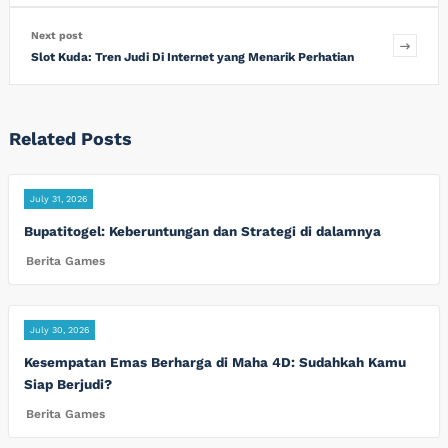
Next post
Slot Kuda: Tren Judi Di Internet yang Menarik Perhatian
Related Posts
July 31, 2026
Bupatitogel: Keberuntungan dan Strategi di dalamnya
Berita Games
July 30, 2026
Kesempatan Emas Berharga di Maha 4D: Sudahkah Kamu
Siap Berjudi?
Berita Games