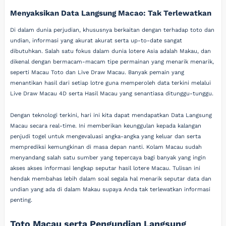
Menyaksikan Data Langsung Macao: Tak Terlewatkan
Di dalam dunia perjudian, khususnya berkaitan dengan terhadap toto dan
undian, informasi yang akurat akurat serta up-to-date sangat
dibutuhkan. Salah satu fokus dalam dunia lotere Asia adalah Makau, dan
dikenal dengan bermacam-macam tipe permainan yang menarik menarik,
seperti Macau Toto dan Live Draw Macau. Banyak pemain yang
menantikan hasil dari setiap lotre guna memperoleh data terkini melalui
Live Draw Macau 4D serta Hasil Macau yang senantiasa ditunggu-tunggu.
Dengan teknologi terkini, hari ini kita dapat mendapatkan Data Langsung
Macau secara real-time. Ini memberikan keunggulan kepada kalangan
penjudi togel untuk mengevaluasi angka-angka yang keluar dan serta
memprediksi kemungkinan di masa depan nanti. Kolam Macau sudah
menyandang salah satu sumber yang tepercaya bagi banyak yang ingin
akses akses informasi lengkap seputar hasil lotere Macau. Tulisan ini
hendak membahas lebih dalam soal segala hal menarik seputar data dan
undian yang ada di dalam Makau supaya Anda tak terlewatkan informasi
penting.
Toto Macau serta Pengundian Langsung