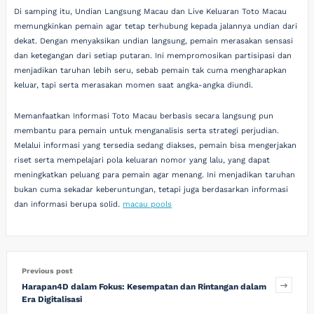
Di samping itu, Undian Langsung Macau dan Live Keluaran Toto Macau
memungkinkan pemain agar tetap terhubung kepada jalannya undian dari
dekat. Dengan menyaksikan undian langsung, pemain merasakan sensasi
dan ketegangan dari setiap putaran. Ini mempromosikan partisipasi dan
menjadikan taruhan lebih seru, sebab pemain tak cuma mengharapkan
keluar, tapi serta merasakan momen saat angka-angka diundi.
Memanfaatkan Informasi Toto Macau berbasis secara langsung pun
membantu para pemain untuk menganalisis serta strategi perjudian.
Melalui informasi yang tersedia sedang diakses, pemain bisa mengerjakan
riset serta mempelajari pola keluaran nomor yang lalu, yang dapat
meningkatkan peluang para pemain agar menang. Ini menjadikan taruhan
bukan cuma sekadar keberuntungan, tetapi juga berdasarkan informasi
dan informasi berupa solid.
macau pools
Previous post
Harapan4D dalam Fokus: Kesempatan dan Rintangan dalam
Era Digitalisasi