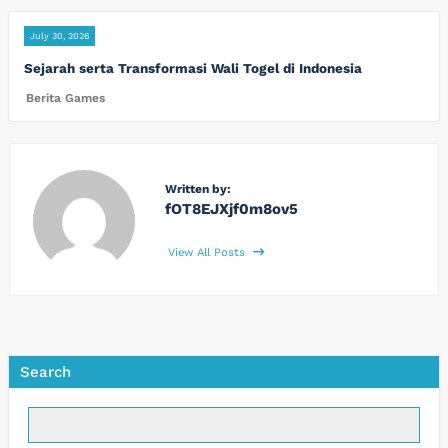
July 30, 2026
Sejarah serta Transformasi Wali Togel di Indonesia
Berita Games
Written by:
fOT8EJXjf0m8ov5
View All Posts
Search