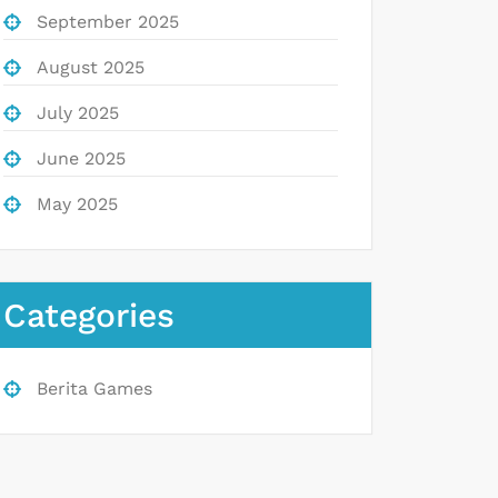
September 2025
August 2025
July 2025
June 2025
May 2025
Categories
Berita Games