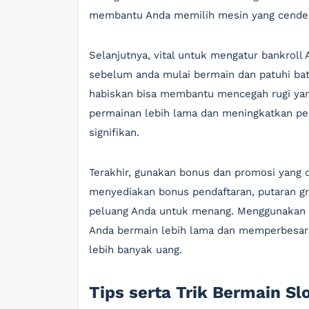
membantu Anda memilih mesin yang cenderu
Selanjutnya, vital untuk mengatur bankroll
sebelum anda mulai bermain dan patuhi bat
habiskan bisa membantu mencegah rugi yan
permainan lebih lama dan meningkatkan p
signifikan.
Terakhir, gunakan bonus dan promosi yang d
menyediakan bonus pendaftaran, putaran gr
peluang Anda untuk menang. Menggunakan 
Anda bermain lebih lama dan memperbesar
lebih banyak uang.
Tips serta Trik Bermain Sl