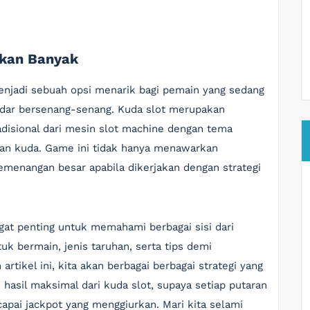
lkan Banyak
enjadi sebuah opsi menarik bagi pemain yang sedang
dar bersenang-senang. Kuda slot merupakan
isional dari mesin slot machine dengan tema
cuan kuda. Game ini tidak hanya menawarkan
emenangan besar apabila dikerjakan dengan strategi
at penting untuk memahami berbagai sisi dari
uk bermain, jenis taruhan, serta tips demi
ikel ini, kita akan berbagai berbagai strategi yang
sil maksimal dari kuda slot, supaya setiap putaran
ai jackpot yang menggiurkan. Mari kita selami