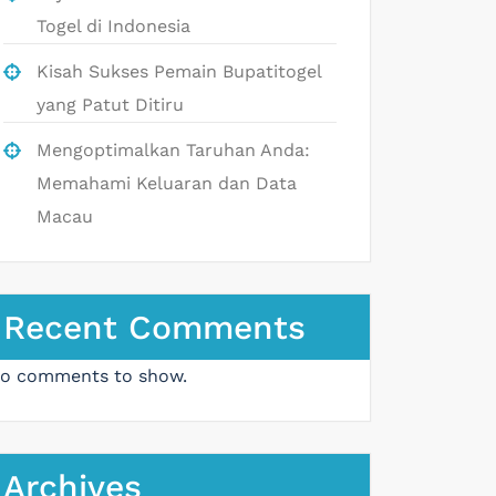
Togel di Indonesia
Kisah Sukses Pemain Bupatitogel
yang Patut Ditiru
Mengoptimalkan Taruhan Anda:
Memahami Keluaran dan Data
Macau
Recent Comments
o comments to show.
Archives