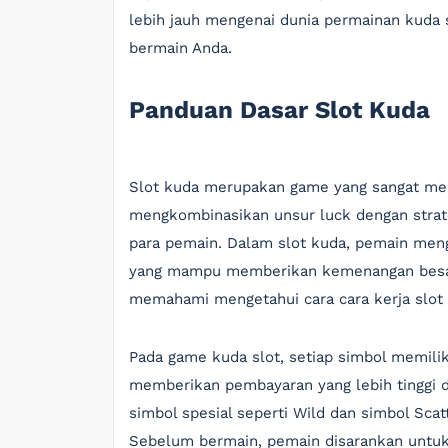
lebih jauh mengenai dunia permainan kuda
bermain Anda.
Panduan Dasar Slot Kuda
Slot kuda merupakan game yang sangat men
mengkombinasikan unsur luck dengan stra
para pemain. Dalam slot kuda, pemain meng
yang mampu memberikan kemenangan besar.
memahami mengetahui cara cara kerja slot d
Pada game kuda slot, setiap simbol memilik
memberikan pembayaran yang lebih tinggi di
simbol spesial seperti Wild dan simbol Sc
Sebelum bermain, pemain disarankan untu