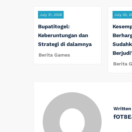
July 31, 2026
July 30, 2
Bupatitogel:
Kesemp
Keberuntungan dan
Berharg
Strategi di dalamnya
Sudahk
Berjudi
Berita Games
Berita 
Written
fOT8E