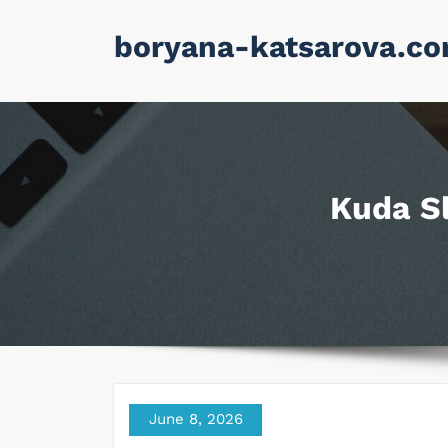
Skip
boryana-katsarova.c
to
content
Kuda S
June 8, 2026