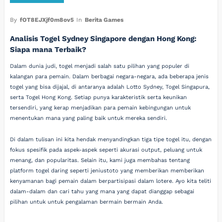
By
fOT8EJXjf0m8ov5
In
Berita Games
Analisis Togel Sydney Singapore dengan Hong Kong:
Siapa mana Terbaik?
Dalam dunia judi, togel menjadi salah satu pilihan yang populer di
kalangan para pemain. Dalam berbagai negara-negara, ada beberapa jenis
togel yang bisa dijajal, di antaranya adalah Lotto Sydney, Togel Singapura,
serta Togel Hong Kong. Setiap punya karakteristik serta keunikan
tersendiri, yang kerap menjadikan para pemain kebingungan untuk
menentukan mana yang paling baik untuk mereka sendiri.
Di dalam tulisan ini kita hendak menyandingkan tiga tipe togel itu, dengan
fokus spesifik pada aspek-aspek seperti akurasi output, peluang untuk
menang, dan popularitas. Selain itu, kami juga membahas tentang
platform togel daring seperti jeniustoto yang memberikan memberikan
kenyamanan bagi pemain dalam berpartisipasi dalam lotere. Ayo kita teliti
dalam-dalam dan cari tahu yang mana yang dapat dianggap sebagai
pilihan untuk untuk pengalaman bermain bermain Anda.