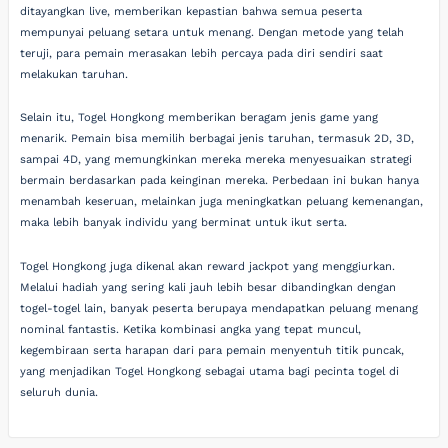
ditayangkan live, memberikan kepastian bahwa semua peserta
mempunyai peluang setara untuk menang. Dengan metode yang telah
teruji, para pemain merasakan lebih percaya pada diri sendiri saat
melakukan taruhan.
Selain itu, Togel Hongkong memberikan beragam jenis game yang
menarik. Pemain bisa memilih berbagai jenis taruhan, termasuk 2D, 3D,
sampai 4D, yang memungkinkan mereka mereka menyesuaikan strategi
bermain berdasarkan pada keinginan mereka. Perbedaan ini bukan hanya
menambah keseruan, melainkan juga meningkatkan peluang kemenangan,
maka lebih banyak individu yang berminat untuk ikut serta.
Togel Hongkong juga dikenal akan reward jackpot yang menggiurkan.
Melalui hadiah yang sering kali jauh lebih besar dibandingkan dengan
togel-togel lain, banyak peserta berupaya mendapatkan peluang menang
nominal fantastis. Ketika kombinasi angka yang tepat muncul,
kegembiraan serta harapan dari para pemain menyentuh titik puncak,
yang menjadikan Togel Hongkong sebagai utama bagi pecinta togel di
seluruh dunia.