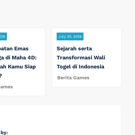
026
July 30, 2026
atan Emas
Sejarah serta
a di Maha 4D:
Transformasi Wali
ah Kamu Siap
Togel di Indonesia
?
Berita Games
Games
 by: