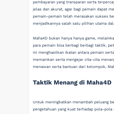
pembayaran yang transparan serta terperca
jelas dan akurat, agar bagi pemain dapat m
pemain-pemain telah merasakan sukses be
menjadikannya salah satu pilihan utama dal
Maha4D bukan hanya hanya game, melainkan 
para pemain bisa berbagi berbagi taktik, p
ini menghasilkan ikatan antara pemain sert
memainkan serta mengejar cita-cita menang 
menawan serta bantuan dari kelompok, Mah
Taktik Menang di Maha4D
Untuk meningkatkan menambah peluang berh
pengetahuan yang kuat terhadap pola-pola 