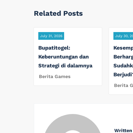
Related Posts
July 31, 2026
July 30, 2
Bupatitogel:
Kesemp
Keberuntungan dan
Berharg
Strategi di dalamnya
Sudahk
Berjudi
Berita Games
Berita 
Written