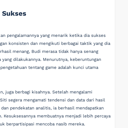
 Sukses
an pengalamannya yang menarik ketika dia sukses
gan konsisten dan mengikuti berbagai taktik yang dia
berhasil menang, Budi merasa tidak hanya senang
a yang dilakukannya. Menurutnya, keberuntungan
 pengetahuan tentang game adalah kunci utama
ain, juga berbagi kisahnya. Setelah mengalami
 Siti segera mengamati tendensi dan data dari hasil
an pendekatan analitis, ia berhasil mendapatkan
ain. Kesuksesannya membuatnya menjadi lebih percaya
uk berpartisipasi mencoba nasib mereka.