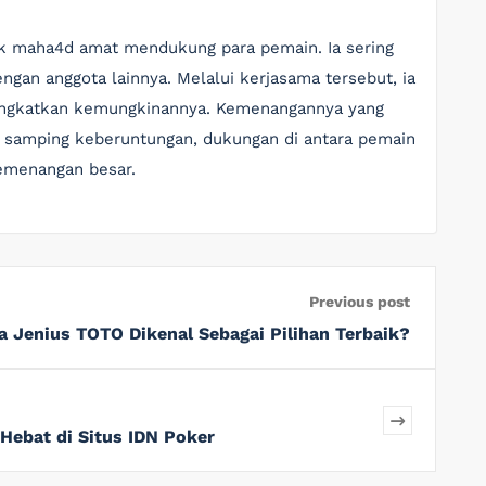
ok maha4d amat mendukung para pemain. Ia sering
gan anggota lainnya. Melalui kerjasama tersebut, ia
ingkatkan kemungkinannya. Kemenangannya yang
 samping keberuntungan, dukungan di antara pemain
kemenangan besar.
Previous post
a Jenius TOTO Dikenal Sebagai Pilihan Terbaik?
Hebat di Situs IDN Poker