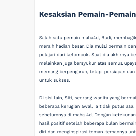
Kesaksian Pemain-Pemain
Salah satu pemain maha4d, Budi, membagik
meraih hadiah besar. Dia mulai bermain den
pelajari dari kelompok. Saat dia akhirnya 
melainkan juga bersyukur atas semua upay
memang berpengaruh, tetapi persiapan dan
untuk sukses.
Di sisi lain, Siti, seorang wanita yang berm
beberapa kerugian awal, ia tidak putus asa.
sebelumnya di maha 4d. Dengan ketekunan d
hasil positif setelah beberapa bulan berm
diri dan menginspirasi teman-temannya unt