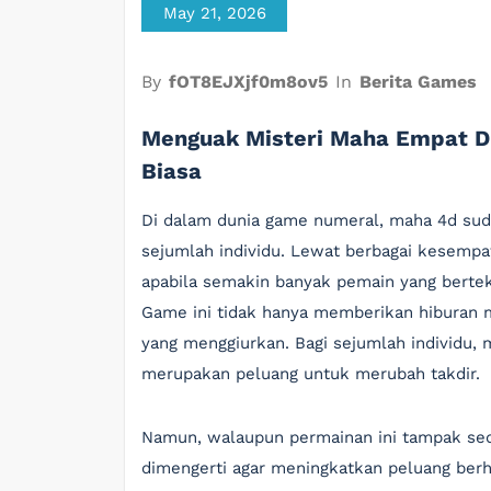
May 21, 2026
By
fOT8EJXjf0m8ov5
In
Berita Games
Menguak Misteri Maha Empat D
Biasa
Di dalam dunia game numeral, maha 4d suda
sejumlah individu. Lewat berbagai kesempa
apabila semakin banyak pemain yang berte
Game ini tidak hanya memberikan hiburan 
yang menggiurkan. Bagi sejumlah individu, 
merupakan peluang untuk merubah takdir.
Namun, walaupun permainan ini tampak sede
dimengerti agar meningkatkan peluang berh