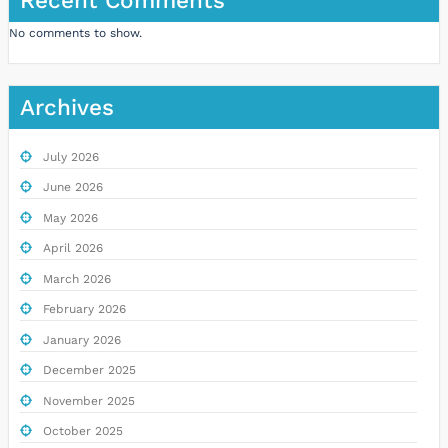
Recent Comments
No comments to show.
Archives
July 2026
June 2026
May 2026
April 2026
March 2026
February 2026
January 2026
December 2025
November 2025
October 2025