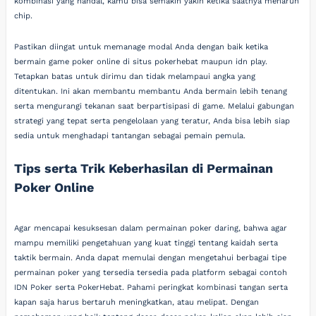
kombinasi yang handal, kamu bisa semakin yakin ketika saatnya menaruh
chip.
Pastikan diingat untuk memanage modal Anda dengan baik ketika
bermain game poker online di situs pokerhebat maupun idn play.
Tetapkan batas untuk dirimu dan tidak melampaui angka yang
ditentukan. Ini akan membantu membantu Anda bermain lebih tenang
serta mengurangi tekanan saat berpartisipasi di game. Melalui gabungan
strategi yang tepat serta pengelolaan yang teratur, Anda bisa lebih siap
sedia untuk menghadapi tantangan sebagai pemain pemula.
Tips serta Trik Keberhasilan di Permainan
Poker Online
Agar mencapai kesuksesan dalam permainan poker daring, bahwa agar
mampu memiliki pengetahuan yang kuat tinggi tentang kaidah serta
taktik bermain. Anda dapat memulai dengan mengetahui berbagai tipe
permainan poker yang tersedia tersedia pada platform sebagai contoh
IDN Poker serta PokerHebat. Pahami peringkat kombinasi tangan serta
kapan saja harus bertaruh meningkatkan, atau melipat. Dengan