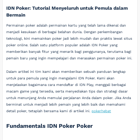
IDN Poker: Tutorial Menyeluruh untuk Pemula dalam
Bermain
Permainan poker adalah permainan kartu yang telah lama dikenal dan
menjadi kesukaan di berbagai belahan dunia. Dengan perkembangan
teknologi, kini memainkan poker jadi lebih mudah dan praktis lewat situs
poker online. Salah satu platform populer adalah IDN Poker yang
memberikan banyak fitur yang menarik bagi penggunanya, terutama bagi
pemain baru yang ingin mempelajari dan merasakan permainan poker ini.
Dalam artikel ini tim kami akan memberikan sebuah panduan lengkap
untuk para pemula yang ingin mengalami IDN Poker. Kami akan
menjelaskan bagaimana cara mendaftar di IDN Play, menggali berbagai
macam game yang tersedia, serta menyediakan tips dan strategi dasar
untuk menunjang Anda memulai perjalanan Anda dalam poker. Jika Anda
berminat untuk menjadi lebih pemain yang lebih baik dan memahami
detail poker, tetaplah bersama kami di artikel ini.
pokerhebat
Fundamentals IDN Poker Poker