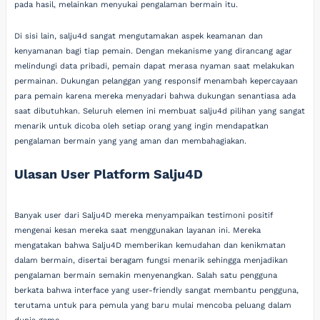
pada hasil, melainkan menyukai pengalaman bermain itu.
Di sisi lain, salju4d sangat mengutamakan aspek keamanan dan
kenyamanan bagi tiap pemain. Dengan mekanisme yang dirancang agar
melindungi data pribadi, pemain dapat merasa nyaman saat melakukan
permainan. Dukungan pelanggan yang responsif menambah kepercayaan
para pemain karena mereka menyadari bahwa dukungan senantiasa ada
saat dibutuhkan. Seluruh elemen ini membuat salju4d pilihan yang sangat
menarik untuk dicoba oleh setiap orang yang ingin mendapatkan
pengalaman bermain yang yang aman dan membahagiakan.
Ulasan User Platform Salju4D
Banyak user dari Salju4D mereka menyampaikan testimoni positif
mengenai kesan mereka saat menggunakan layanan ini. Mereka
mengatakan bahwa Salju4D memberikan kemudahan dan kenikmatan
dalam bermain, disertai beragam fungsi menarik sehingga menjadikan
pengalaman bermain semakin menyenangkan. Salah satu pengguna
berkata bahwa interface yang user-friendly sangat membantu pengguna,
terutama untuk para pemula yang baru mulai mencoba peluang dalam