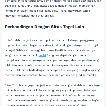
pembayaran yang terpercaya, pemain dapat merasa aman saat melakukan
transaksi. Link Uni4D juga dapat diakses dengan mudah, memberikan
kemudahan dalam mengakses semua fitur yang ditawarkan tanpa
khawatir kehilangan data atau privasi.
Perbandingan Dengan Situs Togel Lain
Uni4D telah menjadi salah satu pilihan utama di kalangan penggemar
togel online, tetapi bagaimana situs ini dibandingkan dengan situs togel
lainnya? Salah satu keunggulan utama Uni4D terletak pada sistemnya
yang transparan dan adil.
uni4d
Pengguna dapat dengan mudah
mengakses informasi mengenai hasil pertandingan dan pengundian yang
dilakukan secara rutin, memberikan kepercayaan lebih kepada para
pemain. Hal ini berbeda dengan beberapa situs lain yang mungkin kurang
memberikan transparansi terkait hasil dan proses pengundian mereka.
Situs Toto Macau juga menjadi salah satu pesaing kuat dalam dunia togel
online. Meskipun memiliki basis pengguna yang cukup besar, beberapa
pemain merasa bahwa pengalaman mereka di Uni4D lebih memuaskan.
Uni4D menawarkan antarmuka yang lebih ramah pengguna dan berbagai
opsi permainan yang menarik, termasuk game baru yang terus