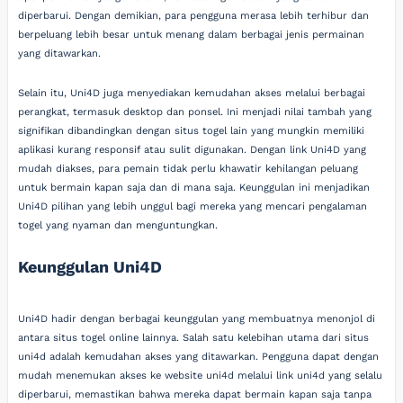
diperbarui. Dengan demikian, para pengguna merasa lebih terhibur dan
berpeluang lebih besar untuk menang dalam berbagai jenis permainan
yang ditawarkan.
Selain itu, Uni4D juga menyediakan kemudahan akses melalui berbagai
perangkat, termasuk desktop dan ponsel. Ini menjadi nilai tambah yang
signifikan dibandingkan dengan situs togel lain yang mungkin memiliki
aplikasi kurang responsif atau sulit digunakan. Dengan link Uni4D yang
mudah diakses, para pemain tidak perlu khawatir kehilangan peluang
untuk bermain kapan saja dan di mana saja. Keunggulan ini menjadikan
Uni4D pilihan yang lebih unggul bagi mereka yang mencari pengalaman
togel yang nyaman dan menguntungkan.
Keunggulan Uni4D
Uni4D hadir dengan berbagai keunggulan yang membuatnya menonjol di
antara situs togel online lainnya. Salah satu kelebihan utama dari situs
uni4d adalah kemudahan akses yang ditawarkan. Pengguna dapat dengan
mudah menemukan akses ke website uni4d melalui link uni4d yang selalu
diperbarui, memastikan bahwa mereka dapat bermain kapan saja tanpa