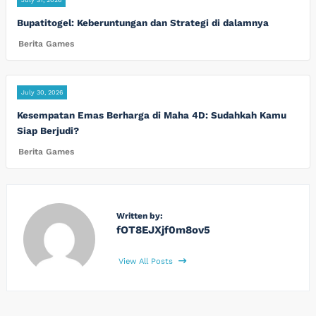
Bupatitogel: Keberuntungan dan Strategi di dalamnya
Berita Games
July 30, 2026
Kesempatan Emas Berharga di Maha 4D: Sudahkah Kamu
Siap Berjudi?
Berita Games
Written by:
fOT8EJXjf0m8ov5
View All Posts