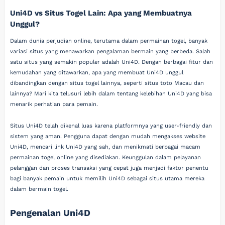
Uni4D vs Situs Togel Lain: Apa yang Membuatnya
Unggul?
Dalam dunia perjudian online, terutama dalam permainan togel, banyak
variasi situs yang menawarkan pengalaman bermain yang berbeda. Salah
satu situs yang semakin populer adalah Uni4D. Dengan berbagai fitur dan
kemudahan yang ditawarkan, apa yang membuat Uni4D unggul
dibandingkan dengan situs togel lainnya, seperti situs toto Macau dan
lainnya? Mari kita telusuri lebih dalam tentang kelebihan Uni4D yang bisa
menarik perhatian para pemain.
Situs Uni4D telah dikenal luas karena platformnya yang user-friendly dan
sistem yang aman. Pengguna dapat dengan mudah mengakses website
Uni4D, mencari link Uni4D yang sah, dan menikmati berbagai macam
permainan togel online yang disediakan. Keunggulan dalam pelayanan
pelanggan dan proses transaksi yang cepat juga menjadi faktor penentu
bagi banyak pemain untuk memilih Uni4D sebagai situs utama mereka
dalam bermain togel.
Pengenalan Uni4D