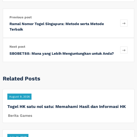
Previous post
Ramal Nomor Togel Singapura: Metode serta Metode
Terbaik
Next post
SBOBET88: Mana yang Lebih Menguntungkan untuk Anda?
Related Posts
August 9, 2026
Togel HK satu nol satu: Memahami Hasil dan Informasi HK
Berita Games
July 31, 2026