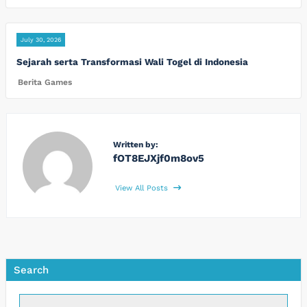
July 30, 2026
Sejarah serta Transformasi Wali Togel di Indonesia
Berita Games
Written by:
fOT8EJXjf0m8ov5
View All Posts
Search