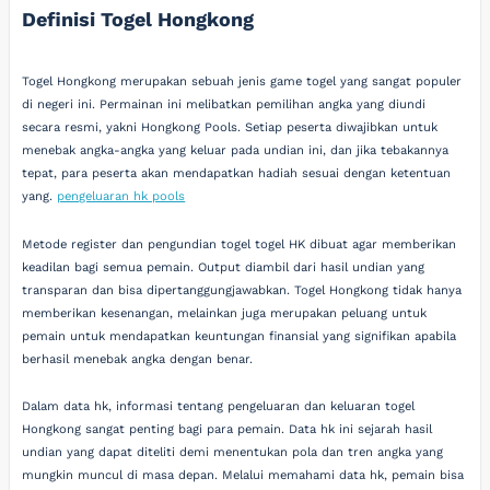
Definisi Togel Hongkong
Togel Hongkong merupakan sebuah jenis game togel yang sangat populer
di negeri ini. Permainan ini melibatkan pemilihan angka yang diundi
secara resmi, yakni Hongkong Pools. Setiap peserta diwajibkan untuk
menebak angka-angka yang keluar pada undian ini, dan jika tebakannya
tepat, para peserta akan mendapatkan hadiah sesuai dengan ketentuan
yang.
pengeluaran hk pools
Metode register dan pengundian togel togel HK dibuat agar memberikan
keadilan bagi semua pemain. Output diambil dari hasil undian yang
transparan dan bisa dipertanggungjawabkan. Togel Hongkong tidak hanya
memberikan kesenangan, melainkan juga merupakan peluang untuk
pemain untuk mendapatkan keuntungan finansial yang signifikan apabila
berhasil menebak angka dengan benar.
Dalam data hk, informasi tentang pengeluaran dan keluaran togel
Hongkong sangat penting bagi para pemain. Data hk ini sejarah hasil
undian yang dapat diteliti demi menentukan pola dan tren angka yang
mungkin muncul di masa depan. Melalui memahami data hk, pemain bisa