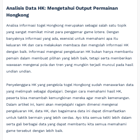
Analisis Data HK: Mengetahui Output Permainan
Hongkong
Analisa informasi togel Hongkong merupakan sebagai salah satu topik
yang sangat memikat minat para penggemar game lotere. Dengan
banyaknya informasi yang ada, esensial untuk memahami apa itu
keluaran HK dan cara melakukan membaca dan mengolah informasi HK
dengan baik. Informasi mengenai pengeluaran HK bukan hanya membantu
pemain dalam membuat pilihan yang lebih baik, tetapi serta memberikan
wawasan mengenai pola dan tren yang mungkin terjadi muncul pada hasil
undian undian.
Penyelenggara HK yang pengelola togel Hongkong sudah menawarkan data
yang melimpah sebagai dipelajari. Dengan cara memahami hasil HK,
peserta bisa menambah kemungkinan mereka agar meraih kemenangan.
Dalam artikel ini, kami akan menjelajahi ragam dimensi mengenai
pengeluaran HK, data HK, dan bagaimana data ini dapat dimanfaatkan
untuk taktik bermain yang lebih cerdas. Ayo kita semua teliti lebih dalam
serta gali berbagai data yang dapat membantu kita semua memahami
game tersebut dengan lebih baik.