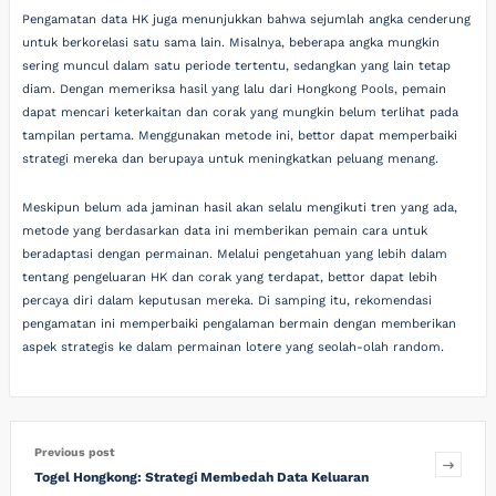
Pengamatan data HK juga menunjukkan bahwa sejumlah angka cenderung
untuk berkorelasi satu sama lain. Misalnya, beberapa angka mungkin
sering muncul dalam satu periode tertentu, sedangkan yang lain tetap
diam. Dengan memeriksa hasil yang lalu dari Hongkong Pools, pemain
dapat mencari keterkaitan dan corak yang mungkin belum terlihat pada
tampilan pertama. Menggunakan metode ini, bettor dapat memperbaiki
strategi mereka dan berupaya untuk meningkatkan peluang menang.
Meskipun belum ada jaminan hasil akan selalu mengikuti tren yang ada,
metode yang berdasarkan data ini memberikan pemain cara untuk
beradaptasi dengan permainan. Melalui pengetahuan yang lebih dalam
tentang pengeluaran HK dan corak yang terdapat, bettor dapat lebih
percaya diri dalam keputusan mereka. Di samping itu, rekomendasi
pengamatan ini memperbaiki pengalaman bermain dengan memberikan
aspek strategis ke dalam permainan lotere yang seolah-olah random.
Previous post
Togel Hongkong: Strategi Membedah Data Keluaran