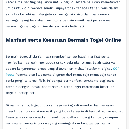
Karena itu, penting bagi anda untuk berjudi secara baik dan menetapkan
limit untuk diri mereka sendiri supaya tidak terjebak terjerumus dalam
aktivitas berlebihan. Mengetahui mengenai risiko dan manajemen
keuangan yang baik akan menolong pemain menikmati pengalaman
bermain game togel online dengan lebih hati-hati.
Manfaat serta Keseruan Bermain Togel Online
Bermain togel di dunia maya memberikan berbagai manfaat serta
menjadikannya lebih menggoda untuk sejumlah orang. Salah satunya
adalah kenyamanan akses yang ditawarkan melalui platform digital.
SGP
Pools
Peserta bisa ikut serta di game dari mana saja mana saja tanpa
perlu pergi ke lokasi fisik. Ini sangat bermanfaat, terutama bagi para
pemain dengan jadwal padat namun tetap ingin merasakan keseruan
togel di setiap hari.
Di samping itu, togel di dunia maya sering kali memberikan beragam
insentif dan promosi menarik yang tidak tersedia di tempat konvensional.
Peserta bisa mendapatkan insentif pendaftaran, uang kembali, maupun
penawaran menarik lainnya yang meningkatkan kualitas permainan