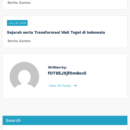
Berita Games
July 30, 2026
Sejarah serta Transformasi Wali Togel di Indonesia
Berita Games
Written by:
fOT8EJXjf0m8ov5
View All Posts
Search