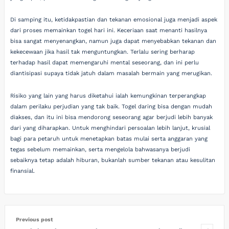
Di samping itu, ketidakpastian dan tekanan emosional juga menjadi aspek
dari proses memainkan togel hari ini. Keceriaan saat menanti hasilnya
bisa sangat menyenangkan, namun juga dapat menyebabkan tekanan dan
kekecewaan jika hasil tak menguntungkan. Terlalu sering berharap
terhadap hasil dapat memengaruhi mental seseorang, dan ini perlu
diantisipasi supaya tidak jatuh dalam masalah bermain yang merugikan.
Risiko yang lain yang harus diketahui ialah kemungkinan terperangkap
dalam perilaku perjudian yang tak baik. Togel daring bisa dengan mudah
diakses, dan itu ini bisa mendorong seseorang agar berjudi lebih banyak
dari yang diharapkan. Untuk menghindari persoalan lebih lanjut, krusial
bagi para petaruh untuk menetapkan batas mulai serta anggaran yang
tegas sebelum memainkan, serta mengelola bahwasanya berjudi
sebaiknya tetap adalah hiburan, bukanlah sumber tekanan atau kesulitan
finansial.
Previous post