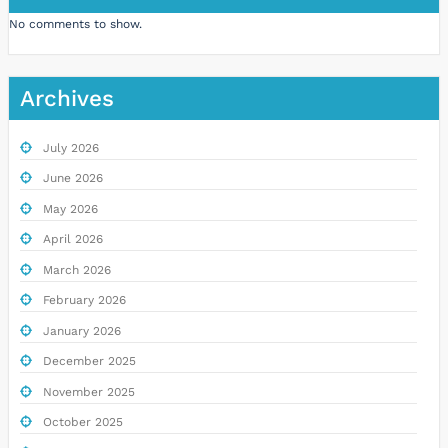
No comments to show.
Archives
July 2026
June 2026
May 2026
April 2026
March 2026
February 2026
January 2026
December 2025
November 2025
October 2025