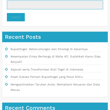
Search
Recent Posts
Bupatitogel: Keberuntungan dan Strategi di dalamnya
Kesempatan Emas Berharga di Maha 4D: Sudahkah Kamu Siap
Berjudi?
Sejarah serta Transformasi Wali Togel di Indonesia
Kisah Sukses Pemain Bupatitogel yang Patut Ditiru
Mengoptimalkan Taruhan Anda: Memahami Keluaran dan Data
Macau
Recent Comments