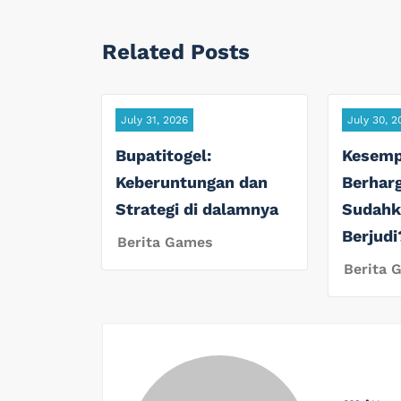
Related Posts
July 31, 2026
July 30, 2
Bupatitogel:
Kesemp
Keberuntungan dan
Berharg
Strategi di dalamnya
Sudahk
Berjudi
Berita Games
Berita 