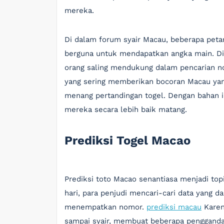
mereka.
Di dalam forum syair Macau, beberapa peta
berguna untuk mendapatkan angka main. Dis
orang saling mendukung dalam pencarian no
yang sering memberikan bocoran Macau yang
menang pertandingan togel. Dengan bahan i
mereka secara lebih baik matang.
Prediksi Togel Macao
Prediksi toto Macao senantiasa menjadi top
hari, para penjudi mencari-cari data yang
menempatkan nomor.
prediksi macau
Karena
sampai syair, membuat beberapa pengganda 