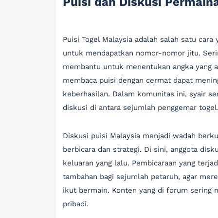
Puisi dan Diskusi Permain
Puisi Togel Malaysia adalah salah satu cara
untuk mendapatkan nomor-nomor jitu. Sering
membantu untuk menentukan angka yang a
membaca puisi dengan cermat dapat meni
keberhasilan. Dalam komunitas ini, syair se
diskusi di antara sejumlah penggemar togel
Diskusi puisi Malaysia menjadi wadah berk
berbicara dan strategi. Di sini, anggota disk
keluaran yang lalu. Pembicaraan yang terja
tambahan bagi sejumlah petaruh, agar mere
ikut bermain. Konten yang di forum sering
pribadi.