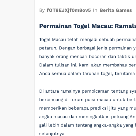
By
fOT8EJXjf0m8ov5
In
Berita Games
Permainan Togel Macau: Ramala
Togel Macau telah menjadi sebuah permaina
petaruh. Dengan berbagai jenis permainan y
banyak orang mencari bocoran dan taktik
Dalam tulisan ini, kami akan membahas be
Anda semua dalam taruhan togel, terutama 
Di antara ramainya pembicaraan tentang sya
berbincang di forum puisi macau untuk berb
memberikan beberapa prediksi jitu yang 
angka macau dan meningkatkan peluang An
gali lebih dalam tentang angka-angka yang
selanjutnya.