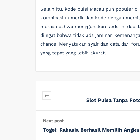
Selain itu, kode puisi Macau pun populer di 
kombinasi numerik dan kode dengan memili
merasa bahwa menggunakan kode ini dapat 
diingat bahwa tidak ada jaminan kemenanga
chance. Menyatukan syair dan data dari f
yang tepat yang lebih akurat.
Slot Pulsa Tanpa Po
Next post
Togel: Rahasia Berhasil Memilih Angka