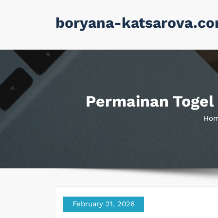
Skip
boryana-katsarova.c
to
content
Permainan Togel
Ho
February 21, 2026