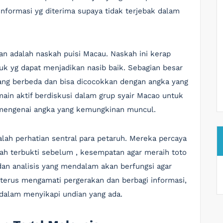
 informasi yg diterima supaya tidak terjebak dalam
an adalah naskah puisi Macau. Naskah ini kerap
uk yg dapat menjadikan nasib baik. Sebagian besar
 yang berbeda dan bisa dicocokkan dengan angka yang
main aktif berdiskusi dalam grup syair Macao untuk
mengenai angka yang kemungkinan muncul.
alah perhatian sentral para petaruh. Mereka percaya
h terbukti sebelum , kesempatan agar meraih toto
dan analisis yang mendalam akan berfungsi agar
terus mengamati pergerakan dan berbagi informasi,
 dalam menyikapi undian yang ada.