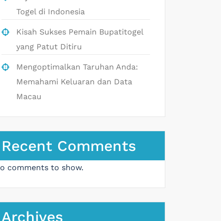
Togel di Indonesia
Kisah Sukses Pemain Bupatitogel
yang Patut Ditiru
Mengoptimalkan Taruhan Anda:
Memahami Keluaran dan Data
Macau
Recent Comments
o comments to show.
Archives