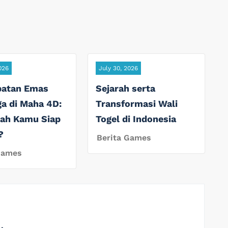
026
July 30, 2026
atan Emas
Sejarah serta
a di Maha 4D:
Transformasi Wali
ah Kamu Siap
Togel di Indonesia
?
Berita Games
Games