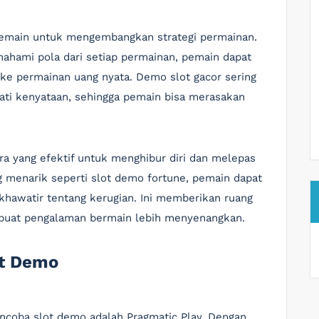
pemain untuk mengembangkan strategi permainan.
hami pola dari setiap permainan, pemain dapat
ke permainan uang nyata. Demo slot gacor sering
ti kenyataan, sehingga pemain bisa merasakan
ra yang efektif untuk menghibur diri dan melepas
g menarik seperti slot demo fortune, pemain dapat
khawatir tentang kerugian. Ini memberikan ruang
mbuat pengalaman bermain lebih menyenangkan.
ot Demo
ncoba slot demo adalah Pragmatic Play. Dengan