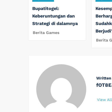
Bupatitogel:
Kesemp
Keberuntungan dan
Berharg
Strategi di dalamnya
Sudahk
Berjudi
Berita Games
Berita 
Written
fOT8E
View Al