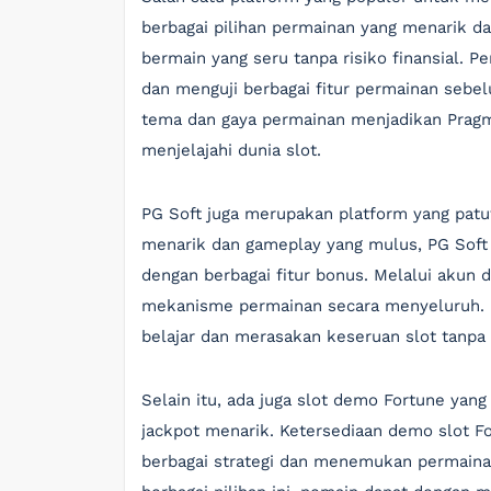
berbagai pilihan permainan yang menarik d
bermain yang seru tanpa risiko finansial.
dan menguji berbagai fitur permainan seb
tema dan gaya permainan menjadikan Pragmat
menjelajahi dunia slot.
PG Soft juga merupakan platform yang patut
menarik dan gameplay yang mulus, PG Sof
dengan berbagai fitur bonus. Melalui akun
mekanisme permainan secara menyeluruh. 
belajar dan merasakan keseruan slot tanpa 
Selain itu, ada juga slot demo Fortune y
jackpot menarik. Ketersediaan demo slot 
berbagai strategi dan menemukan permaina