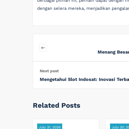
berbagai pilihan ini, pemain dapat dengan
dengan selera mereka, menjadikan pengal
Menang Besar
Next post
Mengetahui Slot Indosat: Inovasi Terb
Related Posts
July 31, 2026
July 30, 2