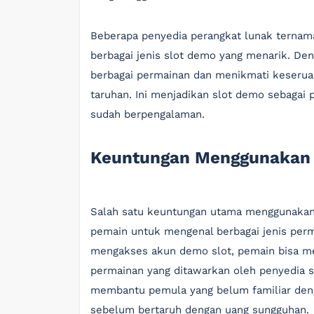
Beberapa penyedia perangkat lunak ternama
berbagai jenis slot demo yang menarik. D
berbagai permainan dan menikmati keserua
taruhan. Ini menjadikan slot demo sebagai 
sudah berpengalaman.
Keuntungan Menggunakan 
Salah satu keuntungan utama menggunakan
pemain untuk mengenal berbagai jenis perm
mengakses akun demo slot, pemain bisa me
permainan yang ditawarkan oleh penyedia se
membantu pemula yang belum familiar denga
sebelum bertaruh dengan uang sungguhan.