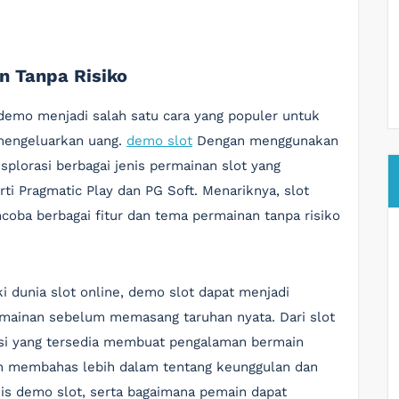
n Tanpa Risiko
 demo menjadi salah satu cara yang populer untuk
mengeluarkan uang.
demo slot
Dengan menggunakan
plorasi berbagai jenis permainan slot yang
i Pragmatic Play dan PG Soft. Menariknya, slot
ba berbagai fitur dan tema permainan tanpa risiko
dunia slot online, demo slot dapat menjadi
inan sebelum memasang taruhan nyata. Dari slot
asi yang tersedia membuat pengalaman bermain
kan membahas lebih dalam tentang keunggulan dan
nis demo slot, serta bagaimana pemain dapat