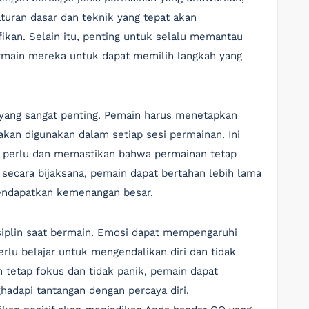
turan dasar dan teknik yang tepat akan
ikan. Selain itu, penting untuk selalu memantau
rmain mereka untuk dapat memilih langkah yang
 yang sangat penting. Pemain harus menetapkan
akan digunakan dalam setiap sesi permainan. Ini
k perlu dan memastikan bahwa permainan tetap
ecara bijaksana, pemain dapat bertahan lebih lama
endapatkan kemenangan besar.
isiplin saat bermain. Emosi dapat mempengaruhi
rlu belajar untuk mengendalikan diri dan tidak
tetap fokus dan tidak panik, pemain dapat
adapi tantangan dengan percaya diri.