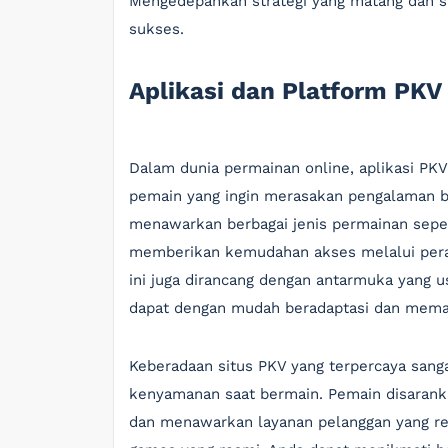
Mengedepankan strategi yang matang dan si
sukses.
Aplikasi dan Platform PK
Dalam dunia permainan online, aplikasi PK
pemain yang ingin merasakan pengalaman 
menawarkan berbagai jenis permainan seper
memberikan kemudahan akses melalui peran
ini juga dirancang dengan antarmuka yang 
dapat dengan mudah beradaptasi dan mema
Keberadaan situs PKV yang terpercaya san
kenyamanan saat bermain. Pemain disaranka
dan menawarkan layanan pelanggan yang re