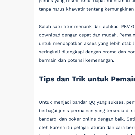
games yang resmi, Anda dapat menikmati be
tanpa harus khawatir tentang kemungkinan 
Salah satu fitur menarik dari aplikasi P
download dengan cepat dan mudah. Pemain 
untuk mendapatkan akses yang lebih stabil d
seringkali dilengkapi dengan promo dan b
bermain dan potensi kemenangan.
Tips dan Trik untuk Pemai
Untuk menjadi bandar QQ yang sukses, pen
berbagai jenis permainan yang tersedia di s
bandarq, dan poker online dengan baik. Seti
oleh karena itu pelajari aturan dan cara 