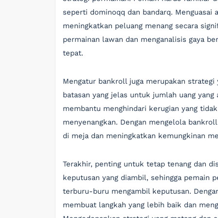
seperti dominoqq dan bandarq. Menguasai a
meningkatkan peluang menang secara signif
permainan lawan dan menganalisis gaya be
tepat.
Mengatur bankroll juga merupakan strategi
batasan yang jelas untuk jumlah uang yang 
membantu menghindari kerugian yang tida
menyenangkan. Dengan mengelola bankroll s
di meja dan meningkatkan kemungkinan m
Terakhir, penting untuk tetap tenang dan d
keputusan yang diambil, sehingga pemain pe
terburu-buru mengambil keputusan. Dengan 
membuat langkah yang lebih baik dan mengh