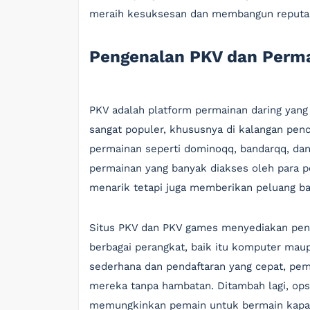
meraih kesuksesan dan membangun reputasi 
Pengenalan PKV dan Perm
PKV adalah platform permainan daring yan
sangat populer, khususnya di kalangan penc
permainan seperti dominoqq, bandarqq, dan 
permainan yang banyak diakses oleh para p
menarik tetapi juga memberikan peluang ba
Situs PKV dan PKV games menyediakan pen
berbagai perangkat, baik itu komputer maup
sederhana dan pendaftaran yang cepat, pem
mereka tanpa hambatan. Ditambah lagi, op
memungkinkan pemain untuk bermain kapan 