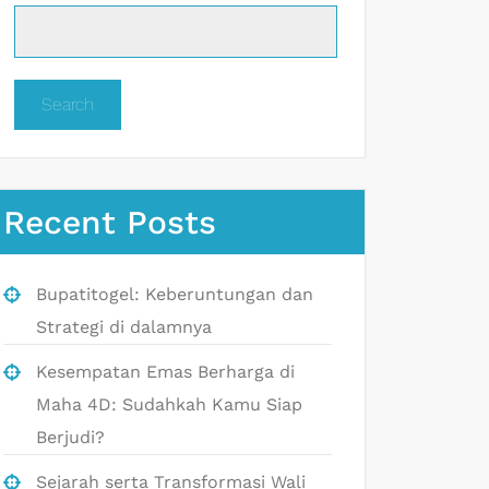
Search
Recent Posts
Bupatitogel: Keberuntungan dan
Strategi di dalamnya
Kesempatan Emas Berharga di
Maha 4D: Sudahkah Kamu Siap
Berjudi?
Sejarah serta Transformasi Wali