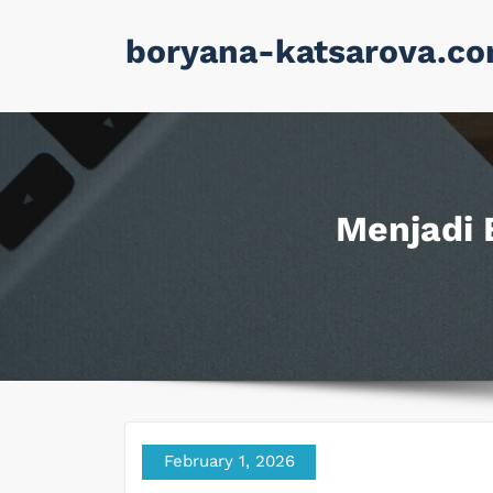
Skip
boryana-katsarova.c
to
content
Menjadi 
February 1, 2026