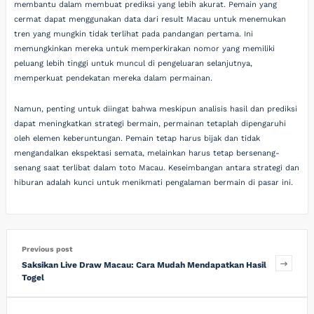
membantu dalam membuat prediksi yang lebih akurat. Pemain yang
cermat dapat menggunakan data dari result Macau untuk menemukan
tren yang mungkin tidak terlihat pada pandangan pertama. Ini
memungkinkan mereka untuk memperkirakan nomor yang memiliki
peluang lebih tinggi untuk muncul di pengeluaran selanjutnya,
memperkuat pendekatan mereka dalam permainan.
Namun, penting untuk diingat bahwa meskipun analisis hasil dan prediksi
dapat meningkatkan strategi bermain, permainan tetaplah dipengaruhi
oleh elemen keberuntungan. Pemain tetap harus bijak dan tidak
mengandalkan ekspektasi semata, melainkan harus tetap bersenang-
senang saat terlibat dalam toto Macau. Keseimbangan antara strategi dan
hiburan adalah kunci untuk menikmati pengalaman bermain di pasar ini.
Previous post
Saksikan Live Draw Macau: Cara Mudah Mendapatkan Hasil
Togel