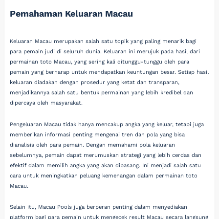
Pemahaman Keluaran Macau
Keluaran Macau merupakan salah satu topik yang paling menarik bagi
para pemain judi di seluruh dunia. Keluaran ini merujuk pada hasil dari
permainan toto Macau, yang sering kali ditunggu-tunggu oleh para
pemain yang berharap untuk mendapatkan keuntungan besar. Setiap hasil
keluaran diadakan dengan prosedur yang ketat dan transparan,
menjadikannya salah satu bentuk permainan yang lebih kredibel dan
dipercaya oleh masyarakat.
Pengeluaran Macau tidak hanya mencakup angka yang keluar, tetapi juga
memberikan informasi penting mengenai tren dan pola yang bisa
dianalisis oleh para pemain. Dengan memahami pola keluaran
sebelumnya, pemain dapat merumuskan strategi yang lebih cerdas dan
efektif dalam memilih angka yang akan dipasang. Ini menjadi salah satu
cara untuk meningkatkan peluang kemenangan dalam permainan toto
Macau.
Selain itu, Macau Pools juga berperan penting dalam menyediakan
platform bagi para pemain untuk mengecek result Macau secara langsung