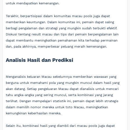
untuk mendapatkan kemenangan.
Terakhir, berpartisipasi dalam komunitas macau pools juga dapat
memberikan keuntungan. Dalam komunitas ini, pemain dapat saling
berbagi pengalaman dan strategi yang mungkin sudah terbukti efektif.
Diskusi tentang result macau dan tips dari pemain berpengalaman lain
dapat membantu meningkatkan pemahaman kita terhadap permainan
dan, pada akhirnya, memperbesar peluang meraih kemenangan.
Analisis Hasil dan Prediksi
Menganalisis keluaran Macau sebelumnya memberikan wawasan yang
berguna untuk memahami pola yang mungkin muncul dalam hasil yang
akan datang. Setiap pengeluaran Macau dapat dianalisis untuk mencari
tahu angka-angka yang sering muncul, serta kombinasi yang jarang
terlihat. Dengan mempelajari statistik ini, pemain dapat lebih strategis
dalam memilih nomor mereka untuk toto Macau, meningkatkan
kemungkinan keberhasilan mereka.
Selain itu, kombinasi hasil yang diambil dari macau pools juga dapat