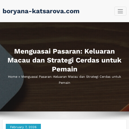
Skip
boryana-katsarova.com
to
content
Menguasai Pasaran: Keluaran
Macau dan Strategi Cerdas untuk
Pemain
Home
»
Menguasai Pasaran: Keluaran Macau dan Strategi Cerdas untuk
Pemain
February 7, 2026