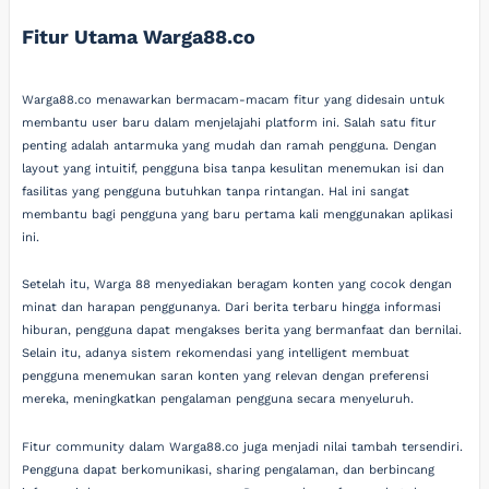
Fitur Utama Warga88.co
Warga88.co menawarkan bermacam-macam fitur yang didesain untuk
membantu user baru dalam menjelajahi platform ini. Salah satu fitur
penting adalah antarmuka yang mudah dan ramah pengguna. Dengan
layout yang intuitif, pengguna bisa tanpa kesulitan menemukan isi dan
fasilitas yang pengguna butuhkan tanpa rintangan. Hal ini sangat
membantu bagi pengguna yang baru pertama kali menggunakan aplikasi
ini.
Setelah itu, Warga 88 menyediakan beragam konten yang cocok dengan
minat dan harapan penggunanya. Dari berita terbaru hingga informasi
hiburan, pengguna dapat mengakses berita yang bermanfaat dan bernilai.
Selain itu, adanya sistem rekomendasi yang intelligent membuat
pengguna menemukan saran konten yang relevan dengan preferensi
mereka, meningkatkan pengalaman pengguna secara menyeluruh.
Fitur community dalam Warga88.co juga menjadi nilai tambah tersendiri.
Pengguna dapat berkomunikasi, sharing pengalaman, dan berbincang