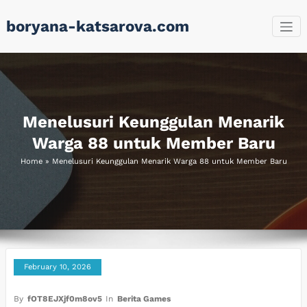
Skip
boryana-katsarova.com
to
content
Menelusuri Keunggulan Menarik
Warga 88 untuk Member Baru
Home
»
Menelusuri Keunggulan Menarik Warga 88 untuk Member Baru
February 10, 2026
By
fOT8EJXjf0m8ov5
In
Berita Games