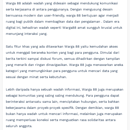
Warga 88 adalah wadah yang didesain sebagai mendukung komunikasi
serta kerjasama di antara penggunanya. Dengan mengusung desain
bernuansa modern dan user-friendly, warga 88 bertujuan agar menjadi
ruang bagi publik dalam membagikan data dan pengalaman . Dalam era
digital ini, kehadiran wadah seperti Warga88 amat sungguh krusial untuk
menunjang interaksi yang.
Satu fitur khas yang ada ditawarkan Warga 88 yaitu kemudahan akses
untuk menggali beraneka konten yang bagi para pengguna. Dimulai dari
berita terkini sampai diskusi forum, semua dihadirkan dengan tampilan
yang menarik dan ringan dinavigasikan. Warga 88 juga menawarkan aneka
kategori yang memungkinkan para pengguna untuk mencari data yang
sesuai dengan minat serta kebutuhan.
Lebih daripada hanya sebuah wadah informasi, Warga 88 juga merupakan
sebagai komunitas yang saling saling mendukung. Para pengguna dapat
berinteraksi antarsatu sama lain, menciptakan hubungan, serta bahkan
bekerjasama dalam proyek-proyek spesifik. Dengan demikian, warga 88
bukan hanya wadah untuk mencari informasi, melainkan juga merupakan
ruang memperluas koneksi serta menguatkan rasa solidaritas antara
seluruh anggota.