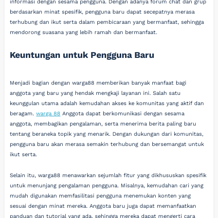
informasi dengan sesama pengguna. Dengan adanya forum chat dan grup
berdasarkan minat spesifik, pengguna baru dapat secepatnya merasa
terhubung dan ikut serta dalam pembicaraan yang bermanfaat, sehingga
mendorong suasana yang lebih ramah dan bermanfaat.
Keuntungan untuk Pengguna Baru
Menjadi bagian dengan warga88 memberikan banyak manfaat bagi
anggota yang baru yang hendak mengkaji layanan ini. Salah satu
keunggulan utama adalah kemudahan akses ke komunitas yang aktif dan
beragam.
warga 88
Anggota dapat berkomunikasi dengan sesama
anggota, membagikan pengalaman, serta menerima berita paling baru
tentang beraneka topik yang menarik. Dengan dukungan dari komunitas,
pengguna baru akan merasa semakin terhubung dan bersemangat untuk
ikut serta.
Selain itu, warga88 menawarkan sejumlah fitur yang dikhususkan spesifik
untuk menunjang pengalaman pengguna. Misalnya, kemudahan cari yang
mudah digunakan memfasilitasi pengguna menemukan konten yang
sesuai dengan minat mereka. Anggota baru juga dapat memanfaatkan
panduan dan tutorial yang ada, sehingga mereka dapat mengerti cara