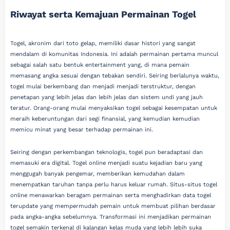
Riwayat serta Kemajuan Permainan Togel
Togel, akronim dari toto gelap, memiliki dasar histori yang sangat
mendalam di komunitas Indonesia. Ini adalah permainan pertama muncul
sebagai salah satu bentuk entertainment yang, di mana pemain
memasang angka sesuai dengan tebakan sendiri. Seiring berlalunya waktu,
togel mulai berkembang dan menjadi menjadi terstruktur, dengan
penetapan yang lebih jelas dan lebih jelas dan sistem undi yang jauh
teratur. Orang-orang mulai menyaksikan togel sebagai kesempatan untuk
meraih keberuntungan dari segi finansial, yang kemudian kemudian
memicu minat yang besar terhadap permainan ini.
Seiring dengan perkembangan teknologis, togel pun beradaptasi dan
memasuki era digital. Togel online menjadi suatu kejadian baru yang
menggugah banyak pengemar, memberikan kemudahan dalam
menempatkan taruhan tanpa perlu harus keluar rumah. Situs-situs togel
online menawarkan beragam permainan serta menghadirkan data togel
terupdate yang mempermudah pemain untuk membuat pilihan berdasar
pada angka-angka sebelumnya. Transformasi ini menjadikan permainan
togel semakin terkenal di kalangan kelas muda yang lebih lebih suka