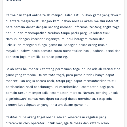
Permainan togel online telah menjadi salah satu pilihan game yang favorit
di antara masyarakat. Dengan kemudahan melalui akses melalui internet,
para pemain dapat dengan senang mencari informasi tentang angka togel
hari ini dan menempatkan taruhan tanpa perlu pergi ke lokasi fisik.
Namun, dengan kecenderungannya, muncul beragam mitos dan
kekeliruan mengenai fungsi game ini. Sebagian besar orang masih
meyakini bahwa nasib semata-mata menentukan hasil, padahal penelitian
dan tren juga memiliki peranan penting.
Salah satu hal menarik tentang permainan togel online adalah variasi tipe
game yang tersedia. Dalam toto togel, para pemain tidak hanya dapat
menentukan angka secara acak, tetapi juga dapat memanfaatkan taktik
berdasarkan hasil sebelumnya. Ini memberikan kesempatan bagi para
pemain untuk memperbaiki kesempatan mereka. Namun, penting untuk
digarisbawahi bahwa meskipun strategi dapat membantu, tetap ada
elemen ketidakpastian yang inherent dalam game ini.
Realitas di belakang togel online adalah keberadaan regulasi yang
diterapkan oleh operator untuk menjaga fairness dan keterbukaan.