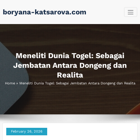
Skip
boryana-katsarova.com
to
content
Meneliti Dunia Togel: Sebagai
Jembatan Antara Dongeng dan
Realita
Home
»
Meneliti Dunia Togel: Sebagai Jembatan Antara Dongeng dan Realita
February 26, 2026