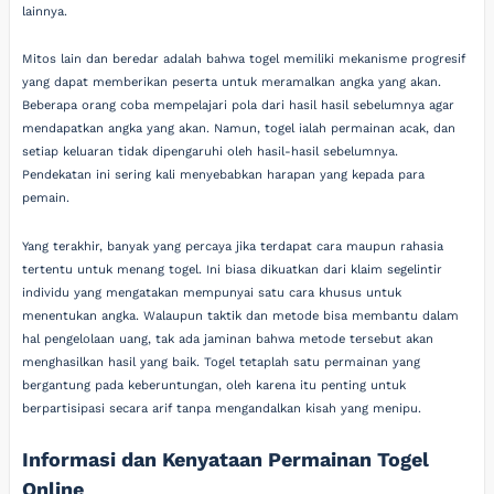
lainnya.
Mitos lain dan beredar adalah bahwa togel memiliki mekanisme progresif
yang dapat memberikan peserta untuk meramalkan angka yang akan.
Beberapa orang coba mempelajari pola dari hasil hasil sebelumnya agar
mendapatkan angka yang akan. Namun, togel ialah permainan acak, dan
setiap keluaran tidak dipengaruhi oleh hasil-hasil sebelumnya.
Pendekatan ini sering kali menyebabkan harapan yang kepada para
pemain.
Yang terakhir, banyak yang percaya jika terdapat cara maupun rahasia
tertentu untuk menang togel. Ini biasa dikuatkan dari klaim segelintir
individu yang mengatakan mempunyai satu cara khusus untuk
menentukan angka. Walaupun taktik dan metode bisa membantu dalam
hal pengelolaan uang, tak ada jaminan bahwa metode tersebut akan
menghasilkan hasil yang baik. Togel tetaplah satu permainan yang
bergantung pada keberuntungan, oleh karena itu penting untuk
berpartisipasi secara arif tanpa mengandalkan kisah yang menipu.
Informasi dan Kenyataan Permainan Togel
Online