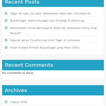
Recent Posts
Togel HK satu nol satu: Memahami Hasil dan Informasi HK
Bupatitogel: Keberuntungan dan Strategi di dalamnya
Kesempatan Emas Berharga di Maha 4D: Sudahkah Kamu Siap
Berjudi?
Sejarah serta Transformasi Wali Togel di Indonesia
Kisah Sukses Pemain Bupatitogel yang Patut Ditiru
Recent Comments
No comments to show.
Archives
August 2026