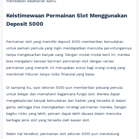
membebani keseharian kamu.
Keistimewaan Permainan Slot Menggunakan
Deposit 5000
Permainan slot yang memiliki deposit 5000 memberikan kemudahan
untuk pemain pemula yang ingin mendapatkan mencoba peruntungannya
tanpa mengeluarkan banyak uang. Dengan modal modal kecil ini, mereka
bisa mengalami sensasi bermain permainan slot dengan variasi
permainan yang menarik. Ini merupakan solusi bagi orang-orang yang
menikmati hiburan tanpa risiko finansial yang besar.
Di samping itu, opsi setoran 5000 pun memberikan peluang pemula
untuk belajar dan memahami bagaimana fungsi slot. Mereka dapat
mengeksplorasi banyak kemudahan dan hadiah yang tersedia di dalam
game, sehingga bisa meningkatkan strategi permainan mereka. Dengan
begitu risiko yang lebih, pemain dapat lebih leluasa dalam mencoba
berbagai jenis slot yang tersedia oleh kawan slot.
Selain hal tersebut, permainan slot setoran 5000 pun mendukung