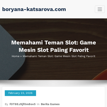
Skip
boryana-katsarova.com
to
content
Memahami Teman Slot: Game
Mesin Slot Paling Favorit
Home
»
Memahami Teman Slot: Game Mesin Slot Paling Favorit
February 23, 2026
By
fOT8EJXjf0m8ov5
In
Berita Games