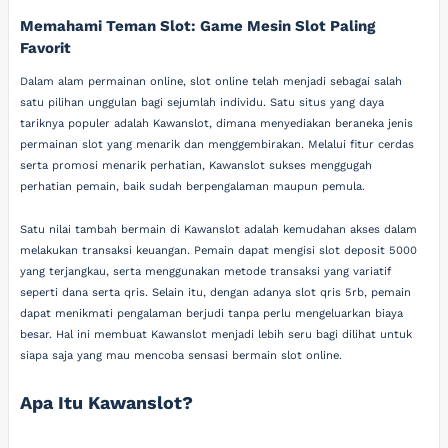
Memahami Teman Slot: Game Mesin Slot Paling
Favorit
Dalam alam permainan online, slot online telah menjadi sebagai salah
satu pilihan unggulan bagi sejumlah individu. Satu situs yang daya
tariknya populer adalah Kawanslot, dimana menyediakan beraneka jenis
permainan slot yang menarik dan menggembirakan. Melalui fitur cerdas
serta promosi menarik perhatian, Kawanslot sukses menggugah
perhatian pemain, baik sudah berpengalaman maupun pemula.
Satu nilai tambah bermain di Kawanslot adalah kemudahan akses dalam
melakukan transaksi keuangan. Pemain dapat mengisi slot deposit 5000
yang terjangkau, serta menggunakan metode transaksi yang variatif
seperti dana serta qris. Selain itu, dengan adanya slot qris 5rb, pemain
dapat menikmati pengalaman berjudi tanpa perlu mengeluarkan biaya
besar. Hal ini membuat Kawanslot menjadi lebih seru bagi dilihat untuk
siapa saja yang mau mencoba sensasi bermain slot online.
Apa Itu Kawanslot?