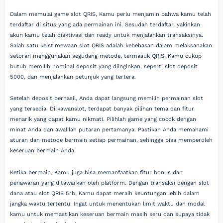
Dalam memulai game slot QRIS, Kamu perlu menjamin bahwa kamu telah
terdaftar di situs yang ada permainan ini. Sesudah terdaftar, yakinkan
akun kamu telah diaktivasi dan ready untuk menjalankan transaksinya.
Salah satu keistimewaan slot QRIS adalah kebebasan dalam melaksanakan
setoran menggunakan segudang metode, termasuk QRIS. Kamu cukup
butuh memilih nominal deposit yang diinginkan, seperti slot deposit
5000, dan menjalankan petunjuk yang tertera.
Setelah deposit berhasil, Anda dapat langsung memilih permainan slot
yang tersedia. Di kawanslot, terdapat banyak pilihan tema dan fitur
menarik yang dapat kamu nikmati. Pilihlah game yang cocok dengan
minat Anda dan awalilah putaran pertamanya. Pastikan Anda memahami
aturan dan metode bermain setiap permainan, sehingga bisa memperoleh
keseruan bermain Anda.
Ketika bermain, Kamu juga bisa memanfaatkan fitur bonus dan
penawaran yang ditawarkan oleh platform. Dengan transaksi dengan slot
dana atau slot QRIS 5rb, Kamu dapat meraih keuntungan lebih dalam
jangka waktu tertentu. Ingat untuk menentukan limit waktu dan modal
kamu untuk memastikan keseruan bermain masih seru dan supaya tidak