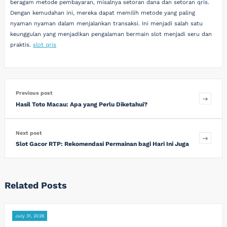
beragam metode pembayaran, misalnya setoran dana dan setoran qris.
Dengan kemudahan ini, mereka dapat memilih metode yang paling
nyaman nyaman dalam menjalankan transaksi. Ini menjadi salah satu
keunggulan yang menjadikan pengalaman bermain slot menjadi seru dan
praktis.
slot qris
Previous post
Hasil Toto Macau: Apa yang Perlu Diketahui?
Next post
Slot Gacor RTP: Rekomendasi Permainan bagi Hari Ini Juga
Related Posts
July 31, 2026