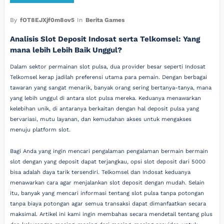
By
fOT8EJXjf0m8ov5
In
Berita Games
Analisis Slot Deposit Indosat serta Telkomsel: Yang
mana lebih Lebih Baik Unggul?
Dalam sektor permainan slot pulsa, dua provider besar seperti Indosat
Telkomsel kerap jadilah preferensi utama para pemain. Dengan berbagai
tawaran yang sangat menarik, banyak orang sering bertanya-tanya, mana
yang lebih unggul di antara slot pulsa mereka. Keduanya menawarkan
kelebihan unik, di antaranya berkaitan dengan hal deposit pulsa yang
bervariasi, mutu layanan, dan kemudahan akses untuk mengakses
menuju platform slot.
Bagi Anda yang ingin mencari pengalaman pengalaman bermain bermain
slot dengan yang deposit dapat terjangkau, opsi slot deposit dari 5000
bisa adalah daya tarik tersendiri. Telkomsel dan Indosat keduanya
menawarkan cara agar menjalankan slot deposit dengan mudah. Selain
itu, banyak yang mencari informasi tentang slot pulsa tanpa potongan
tanpa biaya potongan agar semua transaksi dapat dimanfaatkan secara
maksimal. Artikel ini kami ingin membahas secara mendetail tentang plus