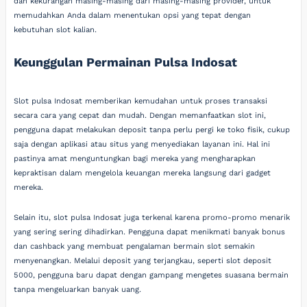
dan kekurangan masing-masing dari masing-masing provider, untuk
memudahkan Anda dalam menentukan opsi yang tepat dengan
kebutuhan slot kalian.
Keunggulan Permainan Pulsa Indosat
Slot pulsa Indosat memberikan kemudahan untuk proses transaksi
secara cara yang cepat dan mudah. Dengan memanfaatkan slot ini,
pengguna dapat melakukan deposit tanpa perlu pergi ke toko fisik, cukup
saja dengan aplikasi atau situs yang menyediakan layanan ini. Hal ini
pastinya amat menguntungkan bagi mereka yang mengharapkan
kepraktisan dalam mengelola keuangan mereka langsung dari gadget
mereka.
Selain itu, slot pulsa Indosat juga terkenal karena promo-promo menarik
yang sering sering dihadirkan. Pengguna dapat menikmati banyak bonus
dan cashback yang membuat pengalaman bermain slot semakin
menyenangkan. Melalui deposit yang terjangkau, seperti slot deposit
5000, pengguna baru dapat dengan gampang mengetes suasana bermain
tanpa mengeluarkan banyak uang.