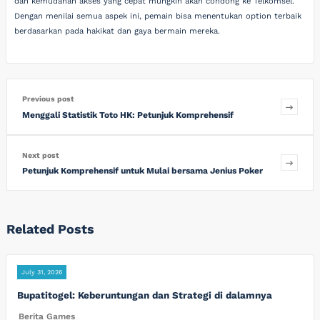
dan kemudahan akses yang cepat mungkin akan condong ke Telkomsel.
Dengan menilai semua aspek ini, pemain bisa menentukan option terbaik
berdasarkan pada hakikat dan gaya bermain mereka.
Previous post
Menggali Statistik Toto HK: Petunjuk Komprehensif
Next post
Petunjuk Komprehensif untuk Mulai bersama Jenius Poker
Related Posts
July 31, 2026
Bupatitogel: Keberuntungan dan Strategi di dalamnya
Berita Games