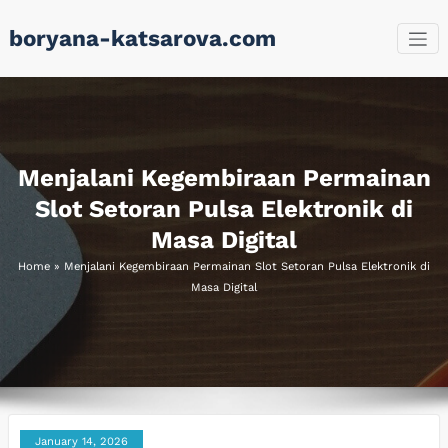
Skip
boryana-katsarova.com
to
content
Menjalani Kegembiraan Permainan
Slot Setoran Pulsa Elektronik di
Masa Digital
Home
»
Menjalani Kegembiraan Permainan Slot Setoran Pulsa Elektronik di
Masa Digital
January 14, 2026