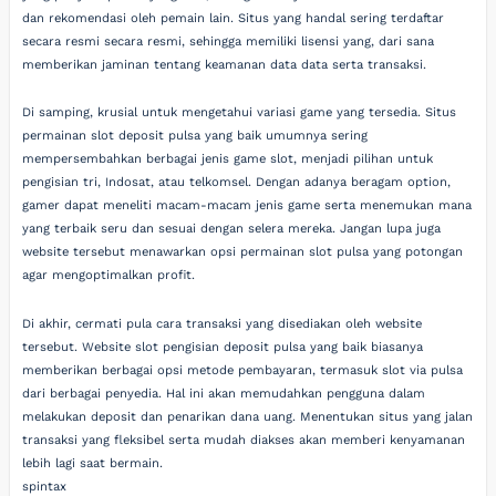
dan rekomendasi oleh pemain lain. Situs yang handal sering terdaftar
secara resmi secara resmi, sehingga memiliki lisensi yang, dari sana
memberikan jaminan tentang keamanan data data serta transaksi.
Di samping, krusial untuk mengetahui variasi game yang tersedia. Situs
permainan slot deposit pulsa yang baik umumnya sering
mempersembahkan berbagai jenis game slot, menjadi pilihan untuk
pengisian tri, Indosat, atau telkomsel. Dengan adanya beragam option,
gamer dapat meneliti macam-macam jenis game serta menemukan mana
yang terbaik seru dan sesuai dengan selera mereka. Jangan lupa juga
website tersebut menawarkan opsi permainan slot pulsa yang potongan
agar mengoptimalkan profit.
Di akhir, cermati pula cara transaksi yang disediakan oleh website
tersebut. Website slot pengisian deposit pulsa yang baik biasanya
memberikan berbagai opsi metode pembayaran, termasuk slot via pulsa
dari berbagai penyedia. Hal ini akan memudahkan pengguna dalam
melakukan deposit dan penarikan dana uang. Menentukan situs yang jalan
transaksi yang fleksibel serta mudah diakses akan memberi kenyamanan
lebih lagi saat bermain.
spintax