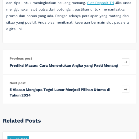
dan tips untuk meningkatkan peluang menang.
Slot Deposit Tri
Jika Anda
menggunakan slot pulsa dari potongan, pastikan untuk memanfaatkan
promo dan bonus yang ada. Dengan adanya persiapan yang matang dan
sikap yang positif, Anda bisa menikmati keseruan bermain slot pada era
digital ini.
Previous post
Prediksi Macau: Cara Menentukan Angka yang Pasti Menang
Next post
5 Alasan Mengapa Togel Lunar Menjadi Pilihan Utama di
Tahun 2024
Related Posts