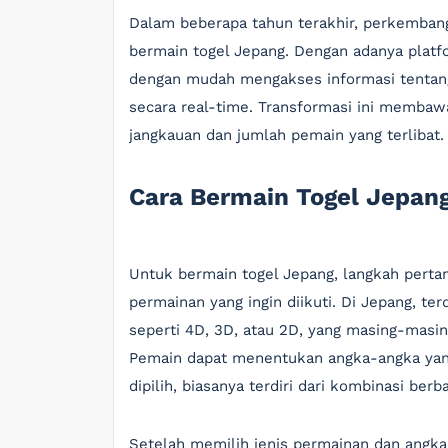
Dalam beberapa tahun terakhir, perkemban
bermain togel Jepang. Dengan adanya platfo
dengan mudah mengakses informasi tentang
secara real-time. Transformasi ini memba
jangkauan dan jumlah pemain yang terlibat.
Cara Bermain Togel Jepan
Untuk bermain togel Jepang, langkah perta
permainan yang ingin diikuti. Di Jepang, ter
seperti 4D, 3D, atau 2D, yang masing-masin
Pemain dapat menentukan angka-angka yang
dipilih, biasanya terdiri dari kombinasi berb
Setelah memilih jenis permainan dan angka