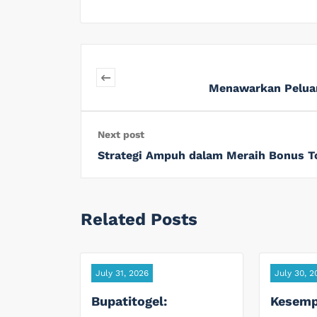
Menawarkan Peluang
Next post
Strategi Ampuh dalam Meraih Bonus T
Related Posts
July 31, 2026
July 30, 2
Bupatitogel:
Kesemp