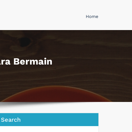
Home
ara Bermain
Search