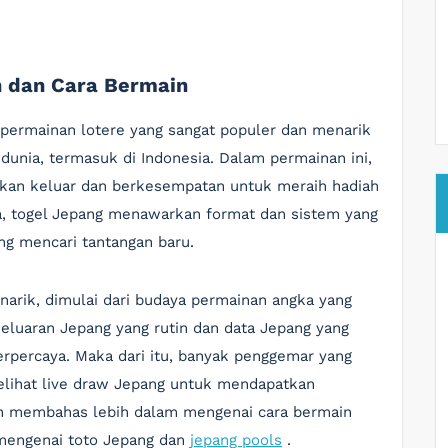
h dan Cara Bermain
permainan lotere yang sangat populer dan menarik
 dunia, termasuk di Indonesia. Dalam permainan ini,
kan keluar dan berkesempatan untuk meraih hadiah
ya, togel Jepang menawarkan format dan sistem yang
ng mencari tantangan baru.
narik, dimulai dari budaya permainan angka yang
 keluaran Jepang yang rutin dan data Jepang yang
erpercaya. Maka dari itu, banyak penggemar yang
elihat live draw Jepang untuk mendapatkan
 akan membahas lebih dalam mengenai cara bermain
 mengenai toto Jepang dan
jepang pools
.