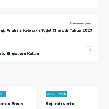
Previous post
: Analisis Keluaran Togel China di Tahun 2023
oto Singapore Kolam
026
July 30, 2026
atan Emas
Sejarah serta