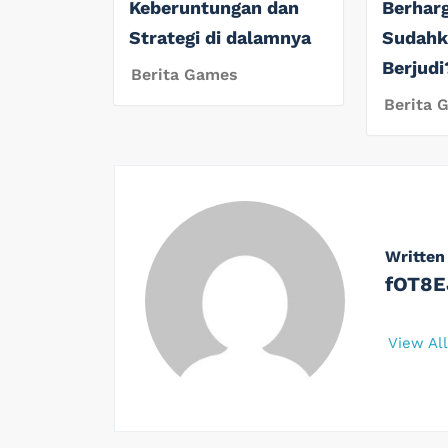
Keberuntungan dan
Berharg
Strategi di dalamnya
Sudahk
Berjudi
Berita Games
Berita 
Written
fOT8E
View Al