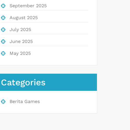
September 2025
August 2025
July 2025
June 2025
May 2025
Categories
Berita Games