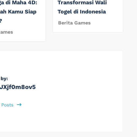
a di Maha 4D:
Transformasi Wali
ah Kamu Siap
Togel di Indonesia
?
Berita Games
Games
 by:
JXjf0m8ov5
l Posts