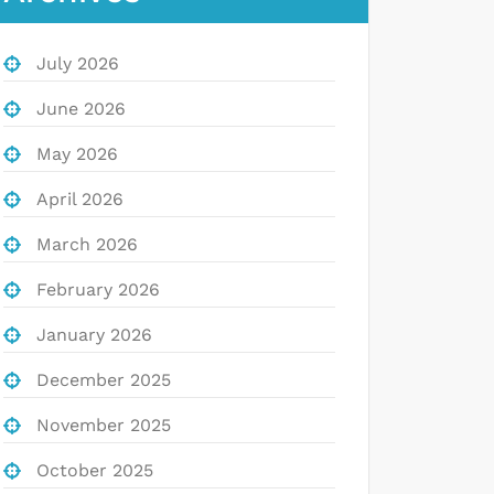
July 2026
June 2026
May 2026
April 2026
March 2026
February 2026
January 2026
December 2025
November 2025
October 2025