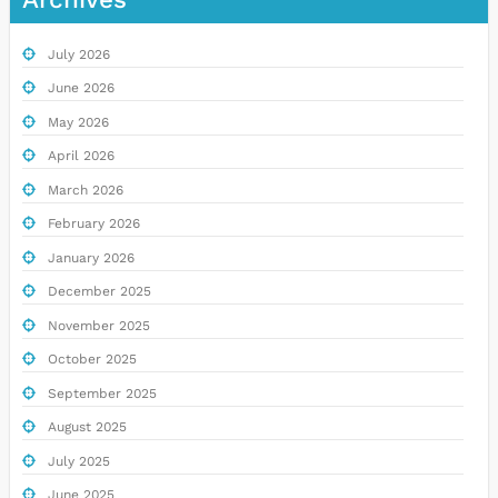
July 2026
June 2026
May 2026
April 2026
March 2026
February 2026
January 2026
December 2025
November 2025
October 2025
September 2025
August 2025
July 2025
June 2025