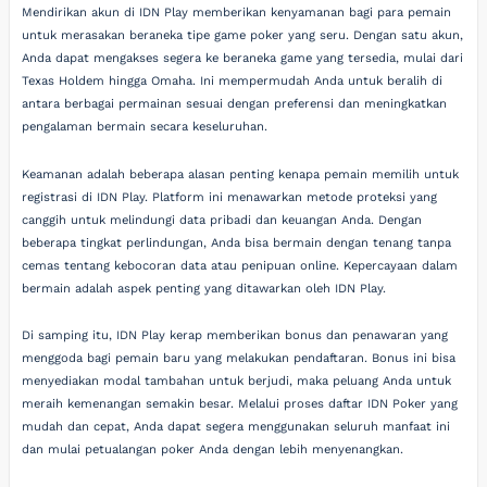
Mendirikan akun di IDN Play memberikan kenyamanan bagi para pemain
untuk merasakan beraneka tipe game poker yang seru. Dengan satu akun,
Anda dapat mengakses segera ke beraneka game yang tersedia, mulai dari
Texas Holdem hingga Omaha. Ini mempermudah Anda untuk beralih di
antara berbagai permainan sesuai dengan preferensi dan meningkatkan
pengalaman bermain secara keseluruhan.
Keamanan adalah beberapa alasan penting kenapa pemain memilih untuk
registrasi di IDN Play. Platform ini menawarkan metode proteksi yang
canggih untuk melindungi data pribadi dan keuangan Anda. Dengan
beberapa tingkat perlindungan, Anda bisa bermain dengan tenang tanpa
cemas tentang kebocoran data atau penipuan online. Kepercayaan dalam
bermain adalah aspek penting yang ditawarkan oleh IDN Play.
Di samping itu, IDN Play kerap memberikan bonus dan penawaran yang
menggoda bagi pemain baru yang melakukan pendaftaran. Bonus ini bisa
menyediakan modal tambahan untuk berjudi, maka peluang Anda untuk
meraih kemenangan semakin besar. Melalui proses daftar IDN Poker yang
mudah dan cepat, Anda dapat segera menggunakan seluruh manfaat ini
dan mulai petualangan poker Anda dengan lebih menyenangkan.