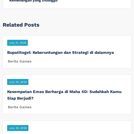
Kemenangan yang Ditunggu
Related Posts
July 31, 2026
Bupatitogel: Keberuntungan dan Strategi di dalamnya
Berita Games
July 30, 2026
Kesempatan Emas Berharga di Maha 4D: Sudahkah Kamu
Siap Berjudi?
Berita Games
July 30, 2026