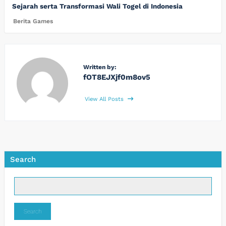
Sejarah serta Transformasi Wali Togel di Indonesia
Berita Games
Written by:
fOT8EJXjf0m8ov5
View All Posts
Search
Search