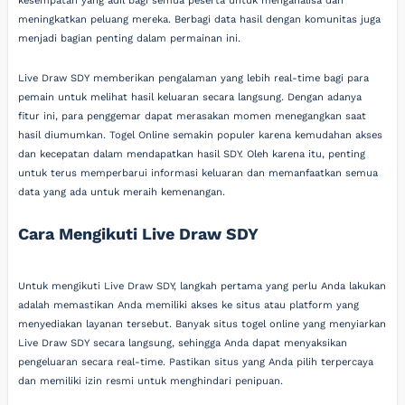
kesempatan yang adil bagi semua peserta untuk menganalisa dan
meningkatkan peluang mereka. Berbagi data hasil dengan komunitas juga
menjadi bagian penting dalam permainan ini.
Live Draw SDY memberikan pengalaman yang lebih real-time bagi para
pemain untuk melihat hasil keluaran secara langsung. Dengan adanya
fitur ini, para penggemar dapat merasakan momen menegangkan saat
hasil diumumkan. Togel Online semakin populer karena kemudahan akses
dan kecepatan dalam mendapatkan hasil SDY. Oleh karena itu, penting
untuk terus memperbarui informasi keluaran dan memanfaatkan semua
data yang ada untuk meraih kemenangan.
Cara Mengikuti Live Draw SDY
Untuk mengikuti Live Draw SDY, langkah pertama yang perlu Anda lakukan
adalah memastikan Anda memiliki akses ke situs atau platform yang
menyediakan layanan tersebut. Banyak situs togel online yang menyiarkan
Live Draw SDY secara langsung, sehingga Anda dapat menyaksikan
pengeluaran secara real-time. Pastikan situs yang Anda pilih terpercaya
dan memiliki izin resmi untuk menghindari penipuan.