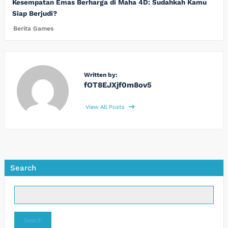
Kesempatan Emas Berharga di Maha 4D: Sudahkah Kamu
Siap Berjudi?
Berita Games
Written by:
fOT8EJXjf0m8ov5
View All Posts
Search
Search