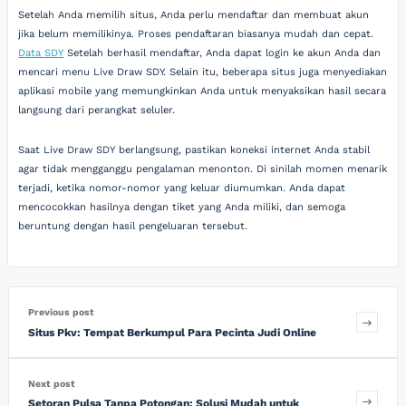
Setelah Anda memilih situs, Anda perlu mendaftar dan membuat akun
jika belum memilikinya. Proses pendaftaran biasanya mudah dan cepat.
Data SDY
Setelah berhasil mendaftar, Anda dapat login ke akun Anda dan
mencari menu Live Draw SDY. Selain itu, beberapa situs juga menyediakan
aplikasi mobile yang memungkinkan Anda untuk menyaksikan hasil secara
langsung dari perangkat seluler.
Saat Live Draw SDY berlangsung, pastikan koneksi internet Anda stabil
agar tidak mengganggu pengalaman menonton. Di sinilah momen menarik
terjadi, ketika nomor-nomor yang keluar diumumkan. Anda dapat
mencocokkan hasilnya dengan tiket yang Anda miliki, dan semoga
beruntung dengan hasil pengeluaran tersebut.
Previous post
Situs Pkv: Tempat Berkumpul Para Pecinta Judi Online
Next post
Setoran Pulsa Tanpa Potongan: Solusi Mudah untuk