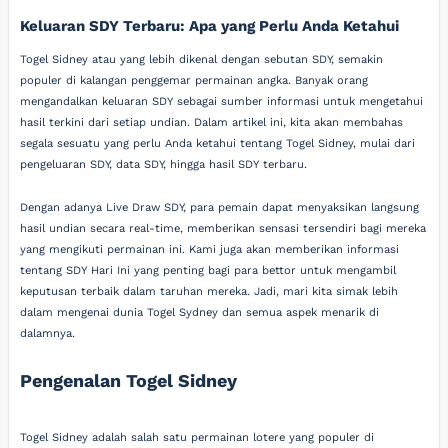
Keluaran SDY Terbaru: Apa yang Perlu Anda Ketahui
Togel Sidney atau yang lebih dikenal dengan sebutan SDY, semakin
populer di kalangan penggemar permainan angka. Banyak orang
mengandalkan keluaran SDY sebagai sumber informasi untuk mengetahui
hasil terkini dari setiap undian. Dalam artikel ini, kita akan membahas
segala sesuatu yang perlu Anda ketahui tentang Togel Sidney, mulai dari
pengeluaran SDY, data SDY, hingga hasil SDY terbaru.
Dengan adanya Live Draw SDY, para pemain dapat menyaksikan langsung
hasil undian secara real-time, memberikan sensasi tersendiri bagi mereka
yang mengikuti permainan ini. Kami juga akan memberikan informasi
tentang SDY Hari Ini yang penting bagi para bettor untuk mengambil
keputusan terbaik dalam taruhan mereka. Jadi, mari kita simak lebih
dalam mengenai dunia Togel Sydney dan semua aspek menarik di
dalamnya.
Pengenalan Togel Sidney
Togel Sidney adalah salah satu permainan lotere yang populer di