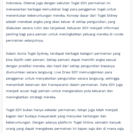
Indonesia. Dikenal juga dengan sebutan Togel SDY, permainan ini
menawarkan berbagai kemudahan bagi para penggemar togel untuk
menentukan keberuntungan mereka. Konsep dasar dari Togel Sidney
adalah menebak angka yang akan keluar di setiap pengundian, yang
dilakukan secara rutin dan terjadwal. Keluaran SDY menjadi informasi
penting bagi para pemain untuk meningkatkan peluang mereka di ronde
permainan selanjutnya.
Dalam dunia Togel Sydney, terdapat berbagai kategori permainan yang
bisa dipilih oleh pemain. Setiap pemain dapat memilih angka sesuai
dengan prediksi mereka, dan hasil dari setiap pengundian biasanya
diumumkan secara langsung. Live Draw SDY memungkinkan para
penggemar untuk menyaksikan pengundian secara langsung, sehingga
menambah keseruan dan transparansi dalam permainan. Data SDY juga
menjadi acuan bagi pemain untuk menganalisis pola keluaran dan
meningkatkan strategi mereka.
Togel SDY bukan hanya sekadar permainan, tetapi juga telah menjadi
bagian dari budaya masyarakat yang menyukai tantangan dan
keberuntungan. Dengan adanya platform Togel Online, semakin banyak
orang yang dapat mengakses permainan ini kapan saja dan di mana saja.