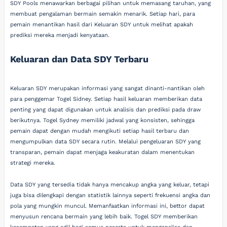
SDY Pools menawarkan berbagai pilihan untuk memasang taruhan, yang
membuat pengalaman bermain semakin menarik. Setiap hari, para
pemain menantikan hasil dari Keluaran SDY untuk melihat apakah
prediksi mereka menjadi kenyataan.
Keluaran dan Data SDY Terbaru
Keluaran SDY merupakan informasi yang sangat dinanti-nantikan oleh
para penggemar Togel Sidney. Setiap hasil keluaran memberikan data
penting yang dapat digunakan untuk analisis dan prediksi pada draw
berikutnya. Togel Sydney memiliki jadwal yang konsisten, sehingga
pemain dapat dengan mudah mengikuti setiap hasil terbaru dan
mengumpulkan data SDY secara rutin. Melalui pengeluaran SDY yang
transparan, pemain dapat menjaga keakuratan dalam menentukan
strategi mereka.
Data SDY yang tersedia tidak hanya mencakup angka yang keluar, tetapi
juga bisa dilengkapi dengan statistik lainnya seperti frekuensi angka dan
pola yang mungkin muncul. Memanfaatkan informasi ini, bettor dapat
menyusun rencana bermain yang lebih baik. Togel SDY memberikan