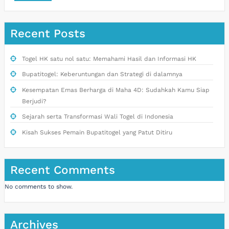
Recent Posts
Togel HK satu nol satu: Memahami Hasil dan Informasi HK
Bupatitogel: Keberuntungan dan Strategi di dalamnya
Kesempatan Emas Berharga di Maha 4D: Sudahkah Kamu Siap
Berjudi?
Sejarah serta Transformasi Wali Togel di Indonesia
Kisah Sukses Pemain Bupatitogel yang Patut Ditiru
Recent Comments
No comments to show.
Archives