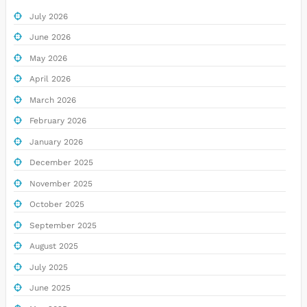
July 2026
June 2026
May 2026
April 2026
March 2026
February 2026
January 2026
December 2025
November 2025
October 2025
September 2025
August 2025
July 2025
June 2025