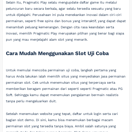
Selain itu, Pragmatic Play selalu mengupdate daftar game itu melalui
peluncuran baru secara berkala, agar selalu tersedia sesuatu yang baru
untuk dijelajahi. Perusahaan ini pula menekankan inovasi dalam ciri-ciri
permainan, seperti free spins dan bonus yang interaktif, yang dapat dapat
menambah peluang kemenangan. Dengan cita rasa keandalan serta
inovasi, memilih Pragmatic Play merupakan pilihan yang benar bagi siapa
pun yang mau menjelajahi alam slot yang menarik.
Cara Mudah Menggunakan Slot Uji Coba
Untuk memulai mencoba permainan uji coba, langkah pertama yang
harus Anda lakukan ialah memilih situs yang menyediakan jasa permainan
permainan slot. Cek untuk menemukan situs yang terpercaya serta
memberikan beragam permainan dari seperti seperti Pragmatic atau PG
Soft. Sehingga kamu dapat menemukan pengalaman bermain realistis
tanpa perlu mengeluarkan duit.
Setelah menemukan website yang tepat, daftar untuk login serta cari
bagian slot demo. Di sini, kamu bisa menemukan berbagai macam
permainan slot yang tersedia tanpa biaya. Ambil salah satunya yang