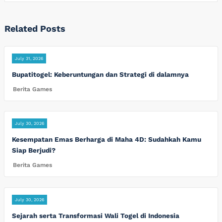
Related Posts
July 31, 2026
Bupatitogel: Keberuntungan dan Strategi di dalamnya
Berita Games
July 30, 2026
Kesempatan Emas Berharga di Maha 4D: Sudahkah Kamu
Siap Berjudi?
Berita Games
July 30, 2026
Sejarah serta Transformasi Wali Togel di Indonesia