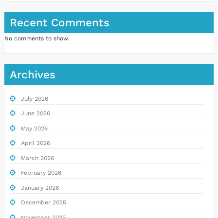
Recent Comments
No comments to show.
Archives
July 2026
June 2026
May 2026
April 2026
March 2026
February 2026
January 2026
December 2025
November 2025