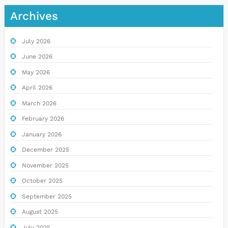
Archives
July 2026
June 2026
May 2026
April 2026
March 2026
February 2026
January 2026
December 2025
November 2025
October 2025
September 2025
August 2025
July 2025