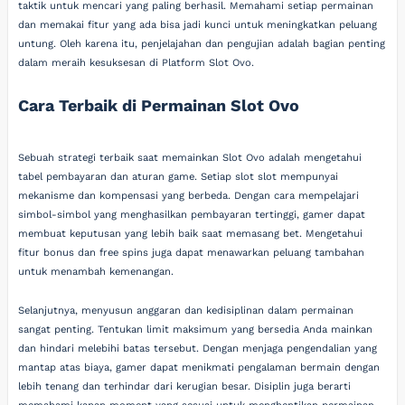
taktik untuk mencari yang paling berhasil. Memahami setiap permainan
dan memakai fitur yang ada bisa jadi kunci untuk meningkatkan peluang
untung. Oleh karena itu, penjelajahan dan pengujian adalah bagian penting
dalam meraih kesuksesan di Platform Slot Ovo.
Cara Terbaik di Permainan Slot Ovo
Sebuah strategi terbaik saat memainkan Slot Ovo adalah mengetahui
tabel pembayaran dan aturan game. Setiap slot slot mempunyai
mekanisme dan kompensasi yang berbeda. Dengan cara mempelajari
simbol-simbol yang menghasilkan pembayaran tertinggi, gamer dapat
membuat keputusan yang lebih baik saat memasang bet. Mengetahui
fitur bonus dan free spins juga dapat menawarkan peluang tambahan
untuk menambah kemenangan.
Selanjutnya, menyusun anggaran dan kedisiplinan dalam permainan
sangat penting. Tentukan limit maksimum yang bersedia Anda mainkan
dan hindari melebihi batas tersebut. Dengan menjaga pengendalian yang
mantap atas biaya, gamer dapat menikmati pengalaman bermain dengan
lebih tenang dan terhindar dari kerugian besar. Disiplin juga berarti