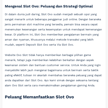
Mengenal Slot Ovo: Peluang dan Strategi Optimal
Di dalam dunia judi daring, Slot Ovo sudah menjadi sebuah opsi yang
sangat menarik untuk beberapa penggemar judi online. Dengan beraneka
jenis permainan slot machine yang tersedia, pemain bisa secara cepat
menemukan kesenangan serta kesempatan untuk mendapat kemenangan
besar. Di platform ini, Slot Ovo memberikan pengalaman bermain yang
aman dan nyaman, khususnya melalui metode transaksi yang lebih
mudah, seperti Deposit Slot Ovo serta Via Slot Ovo.
Website Ovo Slot tidak hanya memberikan berbagai pilihan game
menarik, tetapi juga memberikan kelebihan berkaitan dengan aspek
keamanan sistem dan bantuan customer service. Untuk Anda yang ingin
menyelidiki lebih jauh mengenai bagaimana untuk bermain serta taktik
paling efektif, tulisan ini akanlah membahas beraneka peluang yang dapat
anda dapatkan dari Slot Ovo. Ayo kami simak dengan seksama tentang
alam Ovo Slot serta cara memaksimalkan pengalaman gaming Anda.
Peluang Memanfaatkan Slot Ovo