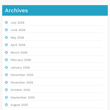
Archives
July 2026
June 2026
May 2026
April 2026
March 2026
February 2026
January 2026
December 2025
November 2025
October 2025
September 2025
August 2025