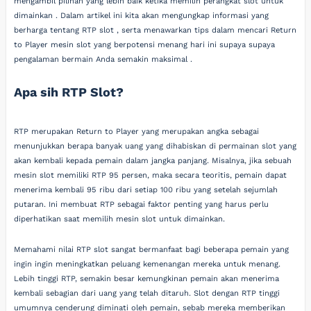
mengambil pilihan yang lebih baik ketika memilih perangkat slot untuk
dimainkan . Dalam artikel ini kita akan mengungkap informasi yang
berharga tentang RTP slot , serta menawarkan tips dalam mencari Return
to Player mesin slot yang berpotensi menang hari ini supaya supaya
pengalaman bermain Anda semakin maksimal .
Apa sih RTP Slot?
RTP merupakan Return to Player yang merupakan angka sebagai
menunjukkan berapa banyak uang yang dihabiskan di permainan slot yang
akan kembali kepada pemain dalam jangka panjang. Misalnya, jika sebuah
mesin slot memiliki RTP 95 persen, maka secara teoritis, pemain dapat
menerima kembali 95 ribu dari setiap 100 ribu yang setelah sejumlah
putaran. Ini membuat RTP sebagai faktor penting yang harus perlu
diperhatikan saat memilih mesin slot untuk dimainkan.
Memahami nilai RTP slot sangat bermanfaat bagi beberapa pemain yang
ingin ingin meningkatkan peluang kemenangan mereka untuk menang.
Lebih tinggi RTP, semakin besar kemungkinan pemain akan menerima
kembali sebagian dari uang yang telah ditaruh. Slot dengan RTP tinggi
umumnya cenderung diminati oleh pemain, sebab mereka memberikan