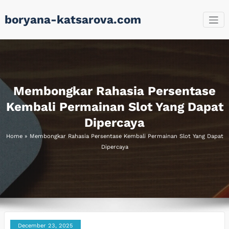
Skip
boryana-katsarova.com
to
content
Membongkar Rahasia Persentase
Kembali Permainan Slot Yang Dapat
Dipercaya
Home
»
Membongkar Rahasia Persentase Kembali Permainan Slot Yang Dapat
Dipercaya
December 23, 2025