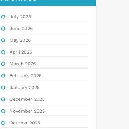
July 2026
June 2026
May 2026
April 2026
March 2026
February 2026
January 2026
December 2025
November 2025
October 2025