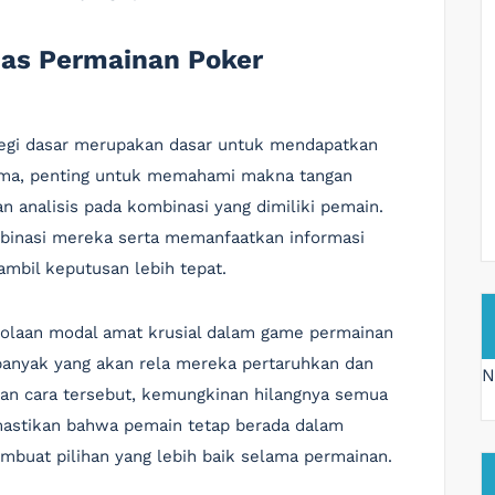
das Permainan Poker
egi dasar merupakan dasar untuk mendapatkan
ama, penting untuk memahami makna tangan
 analisis pada kombinasi yang dimiliki pemain.
binasi mereka serta memanfaatkan informasi
mbil keputusan lebih tepat.
lolaan modal amat krusial dalam game permainan
 banyak yang akan rela mereka pertaruhkan dan
N
gan cara tersebut, kemungkinan hilangnya semua
mastikan bahwa pemain tetap berada dalam
mbuat pilihan yang lebih baik selama permainan.