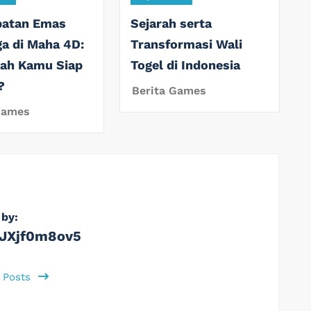
atan Emas
Sejarah serta
a di Maha 4D:
Transformasi Wali
ah Kamu Siap
Togel di Indonesia
?
Berita Games
Games
 by:
JXjf0m8ov5
l Posts