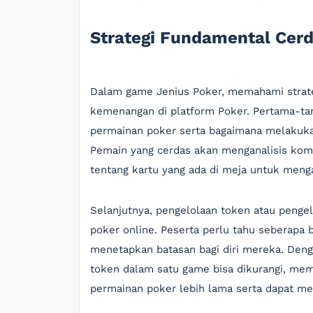
Strategi Fundamental Cer
Dalam game Jenius Poker, memahami strat
kemenangan di platform Poker. Pertama-t
permainan poker serta bagaimana melakukan
Pemain yang cerdas akan menganalisis kom
tentang kartu yang ada di meja untuk menga
Selanjutnya, pengelolaan token atau penge
poker online. Peserta perlu tahu seberapa
menetapkan batasan bagi diri mereka. Den
token dalam satu game bisa dikurangi, me
permainan poker lebih lama serta dapat me