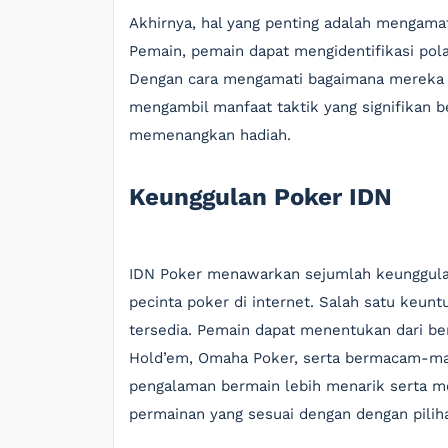
Akhirnya, hal yang penting adalah mengamat
Pemain, pemain dapat mengidentifikasi pola
Dengan cara mengamati bagaimana mereka b
mengambil manfaat taktik yang signifikan
memenangkan hadiah.
Keunggulan Poker IDN
IDN Poker menawarkan sejumlah keunggulan
pecinta poker di internet. Salah satu keun
tersedia. Pemain dapat menentukan dari ber
Hold’em, Omaha Poker, serta bermacam-mac
pengalaman bermain lebih menarik serta 
permainan yang sesuai dengan dengan pilih