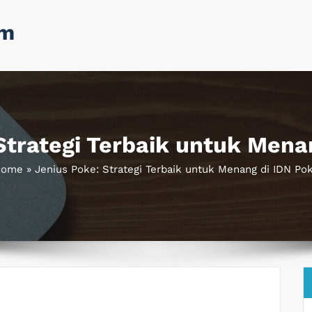
om
Strategi Terbaik untuk Mena
Home
»
Jenius Poke: Strategi Terbaik untuk Menang di IDN Po