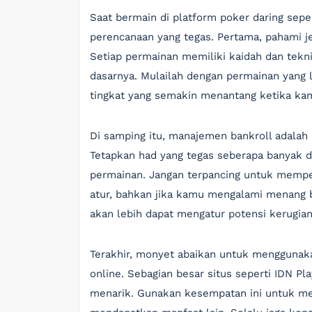
Saat bermain di platform poker daring sepe
perencanaan yang tegas. Pertama, pahami je
Setiap permainan memiliki kaidah dan tekn
dasarnya. Mulailah dengan permainan yang 
tingkat yang semakin menantang ketika k
Di samping itu, manajemen bankroll adalah
Tetapkan had yang tegas seberapa banyak 
permainan. Jangan terpancing untuk memper
atur, bahkan jika kamu mengalami menang 
akan lebih dapat mengatur potensi kerugi
Terakhir, monyet abaikan untuk menggunak
online. Sebagian besar situs seperti IDN P
menarik. Gunakan kesempatan ini untuk m