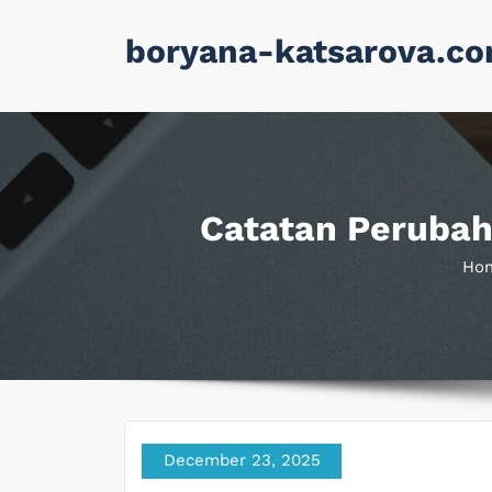
Skip
boryana-katsarova.c
to
content
Catatan Perubaha
Ho
December 23, 2025