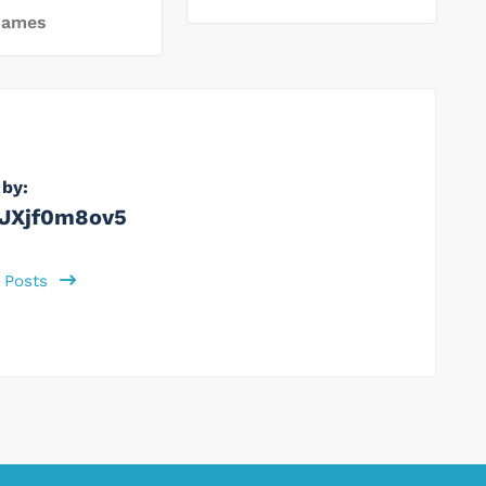
Games
 by:
JXjf0m8ov5
l Posts