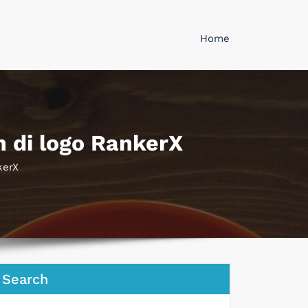
Home
n di logo RankerX
kerX
Search