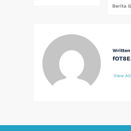
Berita 
Written
fOT8E
View Al