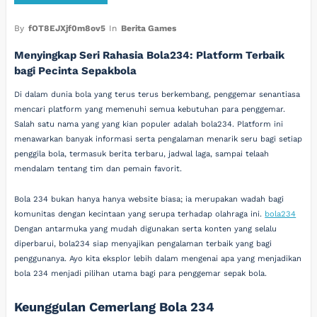
By
fOT8EJXjf0m8ov5
In
Berita Games
Menyingkap Seri Rahasia Bola234: Platform Terbaik
bagi Pecinta Sepakbola
Di dalam dunia bola yang terus terus berkembang, penggemar senantiasa
mencari platform yang memenuhi semua kebutuhan para penggemar.
Salah satu nama yang yang kian populer adalah bola234. Platform ini
menawarkan banyak informasi serta pengalaman menarik seru bagi setiap
penggila bola, termasuk berita terbaru, jadwal laga, sampai telaah
mendalam tentang tim dan pemain favorit.
Bola 234 bukan hanya hanya website biasa; ia merupakan wadah bagi
komunitas dengan kecintaan yang serupa terhadap olahraga ini.
bola234
Dengan antarmuka yang mudah digunakan serta konten yang selalu
diperbarui, bola234 siap menyajikan pengalaman terbaik yang bagi
penggunanya. Ayo kita eksplor lebih dalam mengenai apa yang menjadikan
bola 234 menjadi pilihan utama bagi para penggemar sepak bola.
Keunggulan Cemerlang Bola 234