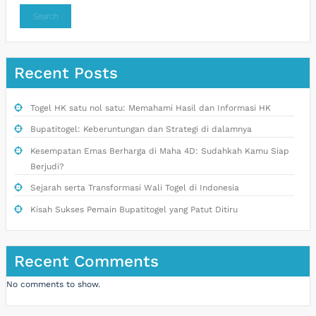
Search
Recent Posts
Togel HK satu nol satu: Memahami Hasil dan Informasi HK
Bupatitogel: Keberuntungan dan Strategi di dalamnya
Kesempatan Emas Berharga di Maha 4D: Sudahkah Kamu Siap
Berjudi?
Sejarah serta Transformasi Wali Togel di Indonesia
Kisah Sukses Pemain Bupatitogel yang Patut Ditiru
Recent Comments
No comments to show.