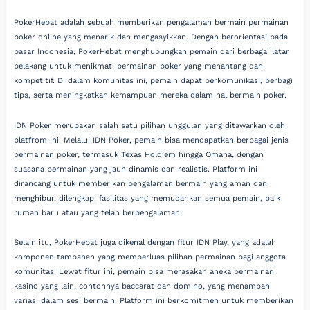
PokerHebat adalah sebuah memberikan pengalaman bermain permainan
poker online yang menarik dan mengasyikkan. Dengan berorientasi pada
pasar Indonesia, PokerHebat menghubungkan pemain dari berbagai latar
belakang untuk menikmati permainan poker yang menantang dan
kompetitif. Di dalam komunitas ini, pemain dapat berkomunikasi, berbagi
tips, serta meningkatkan kemampuan mereka dalam hal bermain poker.
IDN Poker merupakan salah satu pilihan unggulan yang ditawarkan oleh
platfrom ini. Melalui IDN Poker, pemain bisa mendapatkan berbagai jenis
permainan poker, termasuk Texas Hold’em hingga Omaha, dengan
suasana permainan yang jauh dinamis dan realistis. Platform ini
dirancang untuk memberikan pengalaman bermain yang aman dan
menghibur, dilengkapi fasilitas yang memudahkan semua pemain, baik
rumah baru atau yang telah berpengalaman.
Selain itu, PokerHebat juga dikenal dengan fitur IDN Play, yang adalah
komponen tambahan yang memperluas pilihan permainan bagi anggota
komunitas. Lewat fitur ini, pemain bisa merasakan aneka permainan
kasino yang lain, contohnya baccarat dan domino, yang menambah
variasi dalam sesi bermain. Platform ini berkomitmen untuk memberikan