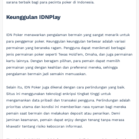
sarana terbaik bagi para pecinta poker di Indonesia.
Keunggulan IDNPlay
IDN Poker menawarkan pengalaman bermain yang sangat menarik untuk
para penggemar poker. Keunggulan keunggulan terbesar adalah variasi
permainan yang beraneka ragam. Pengguna dapat menikmati berbagai
jenis permainan poker seperti Texas Hold’em, Omaha, dan juga permainan
kartu lainnya. Dengan beragam pilihan, para pemain dapat memilih
permainan yang dengan keahlian dan preferensi mereka, sehingga
pengalaman bermain jadi semakin memuaskan.
Selain itu, IDN Poker juga dikenal dengan cara perlindungan yang baik.
Situs ini menggunakan teknologi enkripsi tingkat tinggi untuk
mengamankan data pribadi dan transaksi pengguna. Perlindungan adalah
prioritas utama dan kondisi ini memberikan rasa nyaman bagi mereka
pemain saat bermain dan melakukan deposit atau penarikan. Demi
jaminan keamanan, pemain dapat enjoy dengan tenang tanpa merasa
khawatir tentang risiko kebocoran informasi.