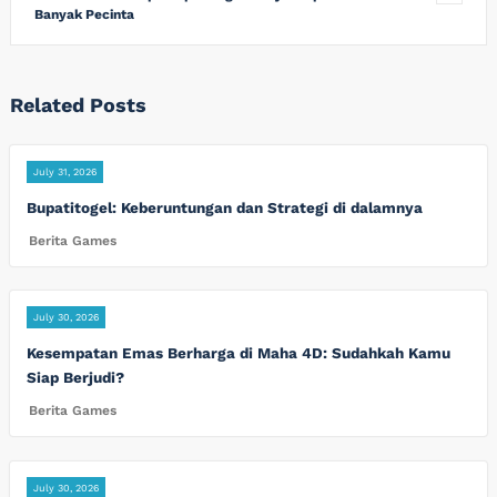
Banyak Pecinta
Related Posts
July 31, 2026
Bupatitogel: Keberuntungan dan Strategi di dalamnya
Berita Games
July 30, 2026
Kesempatan Emas Berharga di Maha 4D: Sudahkah Kamu
Siap Berjudi?
Berita Games
July 30, 2026