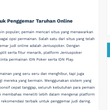
tuk Penggemar Taruhan Online
kin populer, pemain mencari situs yang menawarkan
bagai opsi permainan. Salah satu dari situs yang telah
mar judi online adalah Jeniuspoker. Dengan
it serta fitur menarik, platform Jeniuspoker
inta permainan IDN Poker serta IDN Play.
inan yang seru seru dan menghibur, tapi juga
i mereka yang bermain. Menggunakan sistem yang
ponsif cepat tanggap, seluruh kebutuhan para pemain
kan membahas meneliti lebih dalam mengenai platform
h rekomendasi terbaik untuk penggemar judi daring.