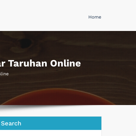
Home
r Taruhan Online
line
Search