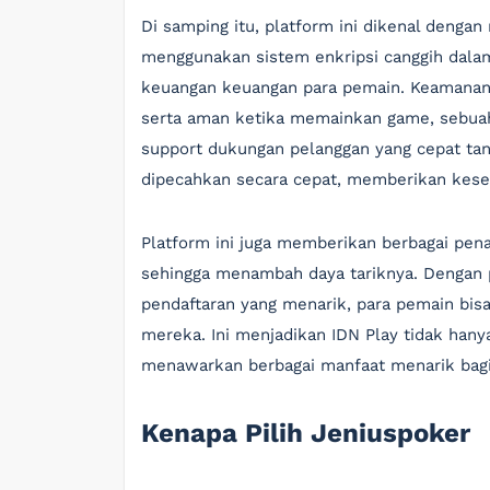
Di samping itu, platform ini dikenal dengan
menggunakan sistem enkripsi canggih dalam 
keuangan keuangan para pemain. Keamanan
serta aman ketika memainkan game, sebuah 
support dukungan pelanggan yang cepat tan
dipecahkan secara cepat, memberikan keser
Platform ini juga memberikan berbagai pe
sehingga menambah daya tariknya. Dengan 
pendaftaran yang menarik, para pemain bi
mereka. Ini menjadikan IDN Play tidak hanya 
menawarkan berbagai manfaat menarik bagi 
Kenapa Pilih Jeniuspoker