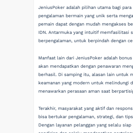
JeniusPoker adalah pilihan utama bagi par
pengalaman bermain yang unik serta menga
pemain dapat dengan mudah mengakses ber
IDN. Antarmuka yang intuitif memfasilitasi
berpengalaman, untuk berpindah dengan ce
Manfaat lain dari JeniusPoker adalah bonu
akan mendapatkan dengan penawaran meng
berhasil. Di samping itu, alasan lain untu
keamanan yang modern untuk melindungi da
menawarkan perasaan aman saat berpartisip
Terakhir, masyarakat yang aktif dan respons
bisa bertukar pengalaman, strategi, dan ti
Dengan layanan pelanggan yang selalu siap