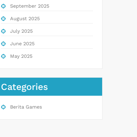
September 2025
August 2025
July 2025
June 2025
May 2025
Categories
Berita Games