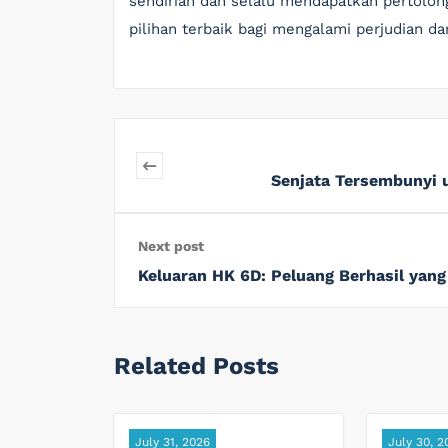
sendirian dan selalu mendapatkan pertolon
pilihan terbaik bagi mengalami perjudian dar
Senjata Tersembunyi 
Next post
Keluaran HK 6D: Peluang Berhasil yang
Related Posts
July 31, 2026
July 30, 2