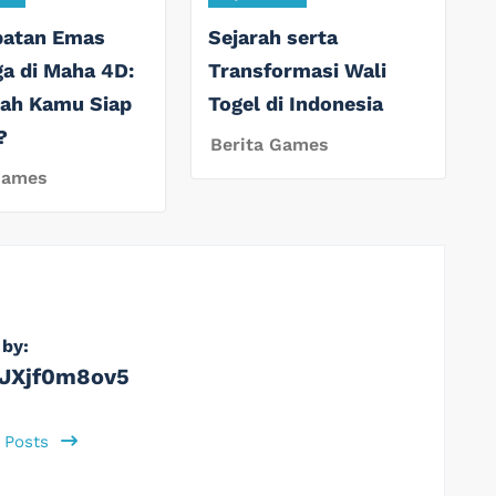
atan Emas
Sejarah serta
a di Maha 4D:
Transformasi Wali
ah Kamu Siap
Togel di Indonesia
?
Berita Games
Games
 by:
JXjf0m8ov5
l Posts