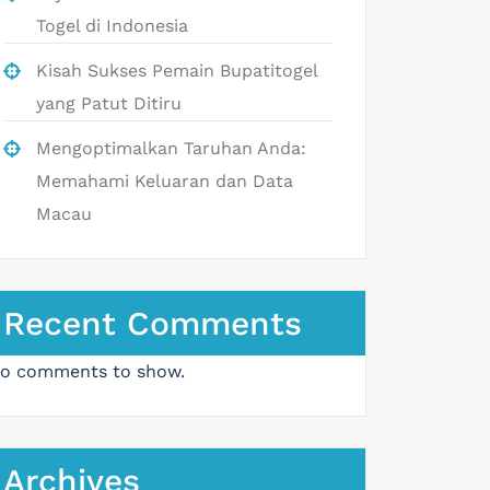
Togel di Indonesia
Kisah Sukses Pemain Bupatitogel
yang Patut Ditiru
Mengoptimalkan Taruhan Anda:
Memahami Keluaran dan Data
Macau
Recent Comments
o comments to show.
Archives