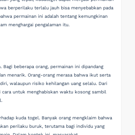
hwa berperilaku terlalu jauh bisa menyebabkan pada
i bahwa permainan ini adalah tentang kemungkinan
lam menghargai pengalaman itu.
 Bagi beberapa orang, permainan ini dipandang
dan menarik. Orang-orang merasa bahwa ikut serta
ri, walaupun risiko kehilangan uang selalu. Dari
ai cara untuk menghabiskan waktu kosong sambil
l.
terhadap kuda togel. Banyak orang mengklaim bahwa
an perilaku buruk, terutama bagi individu yang
main. Dalam kontek ini, masyarakat