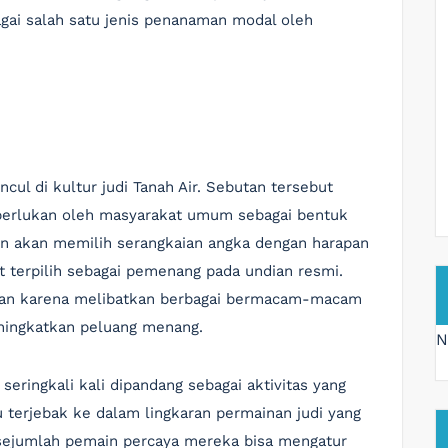
agai salah satu jenis penanaman modal oleh
ul di kultur judi Tanah Air. Sebutan tersebut
perlukan oleh masyarakat umum sebagai bentuk
ain akan memilih serangkaian angka dengan harapan
terpilih sebagai pemenang pada undian resmi.
ngkan karena melibatkan berbagai bermacam-macam
eningkatkan peluang menang.
N
seringkali kali dipandang sebagai aktivitas yang
du terjebak ke dalam lingkaran permainan judi yang
 sejumlah pemain percaya mereka bisa mengatur