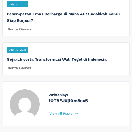
July 30, 2026
Kesempatan Emas Berharga di Maha 4D: Sudahkah Kamu
Siap Berjudi?
Berita Games
July 30, 2026
Sejarah serta Transformasi Wali Togel di Indonesia
Berita Games
Written by:
fOT8EJXjf0m8ov5
View All Posts