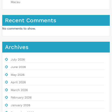
Macau
Recent Comments
No comments to show.
Archives
July 2026
June 2026
May 2026
April 2026
March 2026
February 2026
January 2026