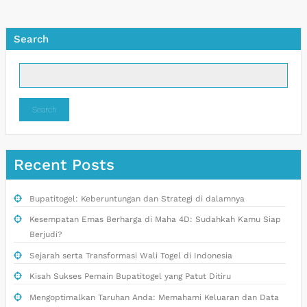
Search
Search
Recent Posts
Bupatitogel: Keberuntungan dan Strategi di dalamnya
Kesempatan Emas Berharga di Maha 4D: Sudahkah Kamu Siap
Berjudi?
Sejarah serta Transformasi Wali Togel di Indonesia
Kisah Sukses Pemain Bupatitogel yang Patut Ditiru
Mengoptimalkan Taruhan Anda: Memahami Keluaran dan Data