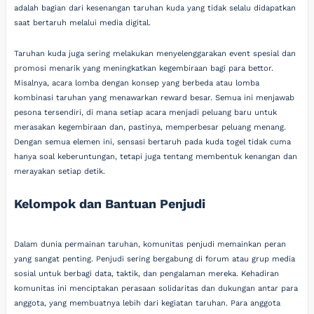
adalah bagian dari kesenangan taruhan kuda yang tidak selalu didapatkan
saat bertaruh melalui media digital.
Taruhan kuda juga sering melakukan menyelenggarakan event spesial dan
promosi menarik yang meningkatkan kegembiraan bagi para bettor.
Misalnya, acara lomba dengan konsep yang berbeda atau lomba
kombinasi taruhan yang menawarkan reward besar. Semua ini menjawab
pesona tersendiri, di mana setiap acara menjadi peluang baru untuk
merasakan kegembiraan dan, pastinya, memperbesar peluang menang.
Dengan semua elemen ini, sensasi bertaruh pada kuda togel tidak cuma
hanya soal keberuntungan, tetapi juga tentang membentuk kenangan dan
merayakan setiap detik.
Kelompok dan Bantuan Penjudi
Dalam dunia permainan taruhan, komunitas penjudi memainkan peran
yang sangat penting. Penjudi sering bergabung di forum atau grup media
sosial untuk berbagi data, taktik, dan pengalaman mereka. Kehadiran
komunitas ini menciptakan perasaan solidaritas dan dukungan antar para
anggota, yang membuatnya lebih dari kegiatan taruhan. Para anggota