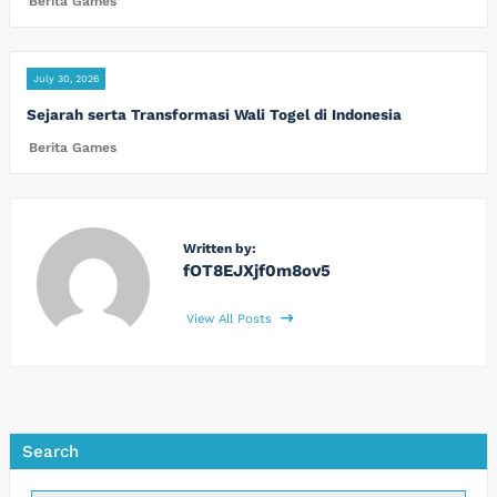
Berita Games
July 30, 2026
Sejarah serta Transformasi Wali Togel di Indonesia
Berita Games
Written by:
fOT8EJXjf0m8ov5
View All Posts
Search