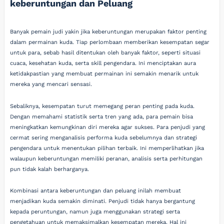
keberuntungan dan Peluang
Banyak pemain judi yakin jika keberuntungan merupakan faktor penting
dalam permainan kuda. Tiap perlombaan memberikan kesempatan segar
untuk para, sebab hasil ditentukan oleh banyak faktor, seperti situasi
cuaca, kesehatan kuda, serta skill pengendara. Ini menciptakan aura
ketidakpastian yang membuat permainan ini semakin menarik untuk
mereka yang mencari sensasi.
Sebaliknya, kesempatan turut memegang peran penting pada kuda.
Dengan memahami statistik serta tren yang ada, para pemain bisa
meningkatkan kemungkinan diri mereka agar sukses. Para penjudi yang
cermat sering menganalisis performa kuda sebelumnya dan strategi
pengendara untuk menentukan pilihan terbaik. Ini memperlihatkan jika
walaupun keberuntungan memiliki peranan, analisis serta perhitungan
pun tidak kalah berharganya.
Kombinasi antara keberuntungan dan peluang inilah membuat
menjadikan kuda semakin diminati. Penjudi tidak hanya bergantung
kepada peruntungan, namun juga menggunakan strategi serta
pengetahuan untuk memaksimalkan kesempatan mereka. Hal ini