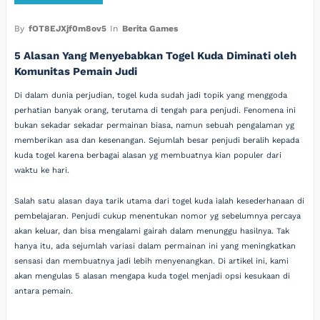
By
fOT8EJXjf0m8ov5
In
Berita Games
5 Alasan Yang Menyebabkan Togel Kuda Diminati oleh
Komunitas Pemain Judi
Di dalam dunia perjudian, togel kuda sudah jadi topik yang menggoda
perhatian banyak orang, terutama di tengah para penjudi. Fenomena ini
bukan sekadar sekadar permainan biasa, namun sebuah pengalaman yg
memberikan asa dan kesenangan. Sejumlah besar penjudi beralih kepada
kuda togel karena berbagai alasan yg membuatnya kian populer dari
waktu ke hari.
Salah satu alasan daya tarik utama dari togel kuda ialah kesederhanaan di
pembelajaran. Penjudi cukup menentukan nomor yg sebelumnya percaya
akan keluar, dan bisa mengalami gairah dalam menunggu hasilnya. Tak
hanya itu, ada sejumlah variasi dalam permainan ini yang meningkatkan
sensasi dan membuatnya jadi lebih menyenangkan. Di artikel ini, kami
akan mengulas 5 alasan mengapa kuda togel menjadi opsi kesukaan di
antara pemain.