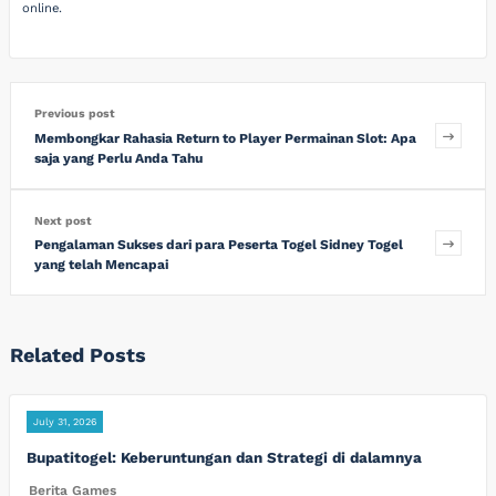
online.
Previous post
Membongkar Rahasia Return to Player Permainan Slot: Apa
saja yang Perlu Anda Tahu
Next post
Pengalaman Sukses dari para Peserta Togel Sidney Togel
yang telah Mencapai
Related Posts
July 31, 2026
Bupatitogel: Keberuntungan dan Strategi di dalamnya
Berita Games