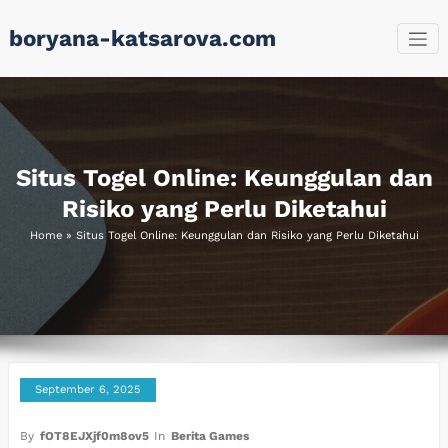
Skip
boryana-katsarova.com
to
content
Situs Togel Online: Keunggulan dan
Risiko yang Perlu Diketahui
Home
»
Situs Togel Online: Keunggulan dan Risiko yang Perlu Diketahui
September 6, 2025
By
fOT8EJXjf0m8ov5
In
Berita Games