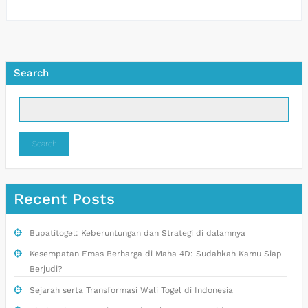
Search
Search
Recent Posts
Bupatitogel: Keberuntungan dan Strategi di dalamnya
Kesempatan Emas Berharga di Maha 4D: Sudahkah Kamu Siap
Berjudi?
Sejarah serta Transformasi Wali Togel di Indonesia