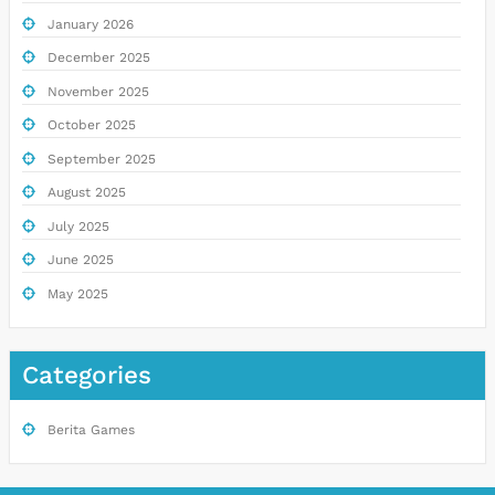
January 2026
December 2025
November 2025
October 2025
September 2025
August 2025
July 2025
June 2025
May 2025
Categories
Berita Games