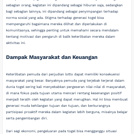
sebagian orang, kegiatan ini dipandang sebagai hiburan saja, sedangkan
bagi sebagian lainnya, ini dipandang sebagai penyimpangan terhadap
norma sosial yang ada. Stigma terhadap generasi togel bisa
mempengaruhi bagaimana mereka dilihat dan diperlakukan di
komunitasnya, sehingga penting untuk memahami secara mendalam
tentang motivasi dan pengaruh di balik keterlibatan mereka dalam
aktivitas ini.
Dampak Masyarakat dan Keuangan
Keterlibatan pemuda dari perjudian lotto dapat memiliki konsekuensi
masyarakat yang besar. Banyaknya pemuda yang terjebak terjerat dalam
dunia togel sering kali menyebabkan pergeseran nilai-nilai di masyarakat,
di mana fokus pada tujuan utama mencari rentang kesenangan positif
menjadi teralih oleh kegiatan yang dapat merugikan. Hal ini bisa membuat
generasi muda kehilangan tujuan dan tujuan, dan berkurangnya
partisipasi proaktif mereka dalam kegiatan lebih berguna, misalnya belajar
serta pengembangan diri.
Dari segi ekonomi, pengeluaran pada togel bisa mengganggu situasi