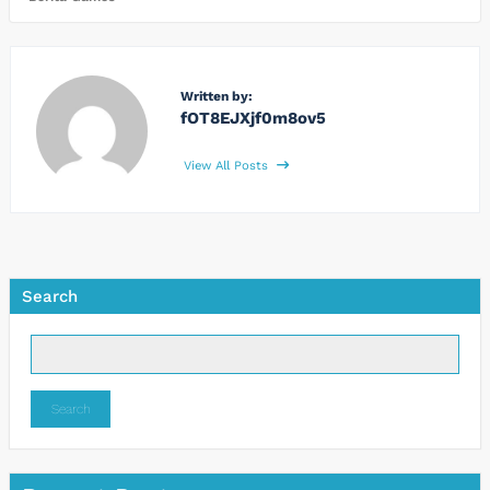
Written by:
fOT8EJXjf0m8ov5
View All Posts
Search
Search