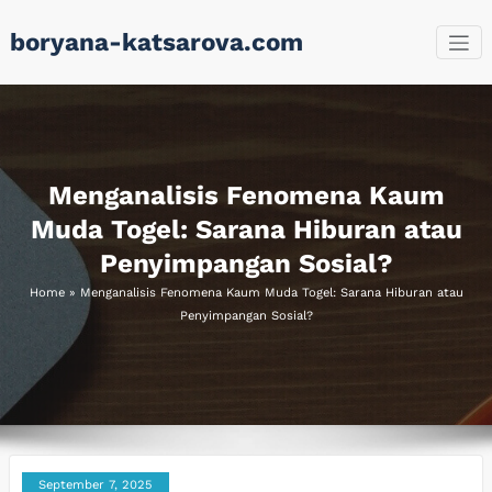
Skip
boryana-katsarova.com
to
content
Menganalisis Fenomena Kaum
Muda Togel: Sarana Hiburan atau
Penyimpangan Sosial?
Home
»
Menganalisis Fenomena Kaum Muda Togel: Sarana Hiburan atau
Penyimpangan Sosial?
September 7, 2025