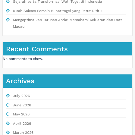
Sejarah serta Transformasi Wali Togel di Indonesia
Kisah Sukses Pemain Bupatitogel yang Patut Ditiru
Mengoptimalkan Taruhan Anda: Memahami Keluaran dan Data
Macau
Recent Comments
No comments to show.
Archives
July 2026
June 2026
May 2026
April 2026
March 2026