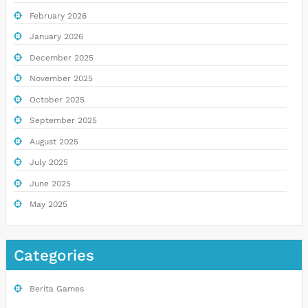
February 2026
January 2026
December 2025
November 2025
October 2025
September 2025
August 2025
July 2025
June 2025
May 2025
Categories
Berita Games