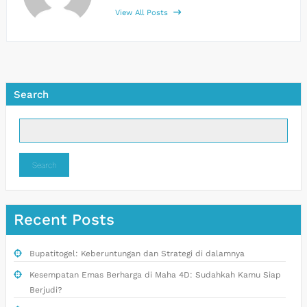
View All Posts
Search
Search
Recent Posts
Bupatitogel: Keberuntungan dan Strategi di dalamnya
Kesempatan Emas Berharga di Maha 4D: Sudahkah Kamu Siap
Berjudi?