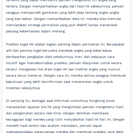
tertentu yang dapat membantu pemain mengetahui ciri angka yang
tertera. Dengan memperhatikan angka dari hasil hk sebelumnya, pemain
sanggup memperoleh gambaran yang lebih jelas tentang angka-angka
yang kian keluar. Dengan memanfaatkan data ini, mereka bisa memulai
menciptakan strategi permainan yang jauh efektif, lantas menambah
peluang keberhasilan dalam menang.
Prediksi togel HK adalah bagian penting dalam permainan ini. Bersepakat
ahli dan pecinta togel berusaha menebak angka yang bakal keluar
berdasarkan pengkajian data sebelumnya, tren, dan walaupun cara
intuitif. Agar memaksimalkan prediksi, pemain dianjurkan untuk secara
teratur mengawasi live draw togel HK dan melihat angka yang muncul
secara terus menerus. Dengan cara ini, mereka semua sanggup membuat
keputusan yang lebih berinformasi saat menentukan angka untuk
investasi selanjutnya.
Di samping itu, berbagai asal informasi contohnya hongkong pools
menawarkan layanan live hk yang mengizinkan pemain mengetahui hasil
dan pengamatan secara real-time. Dengan demikian membawa
keunggulan bagi mereka yang rutin menyaksikan hasil hk hari ini. Dengan
meneliti hasil terkini dan analisis mendalam, pemain dapat
melipatgandakan perencanaan mereka dan membuat prediksi yang lebih