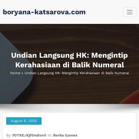
Skip
boryana-katsarova.com
to
content
Undian Langsung HK: Mengintip
Kerahasiaan di Balik Numeral
Home
»
Undian Langsung HK: Mengintip Kerahasiaan di Balik Numeral
August 6, 2025
By
fOT8EJXjf0m8ov5
In
Berita Games