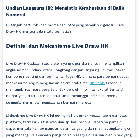
Undian Langsung HK: Mengintip Kerahasiaan di Balik
Numeral
Di tengah pertumbuhan permainan lotre yang semakin digemari, Live
Draw HK menjadi salah satu perhatian
Definisi dan Mekanisme Live Draw HK
Live Draw HK adalah satu sistem yang digunakan untuk menampilkan
angka nomor undian lotere Hongkong dengan langsung. Ini merupakan
komponen penting dari permainan togel HK, di mana para pemain dapat
menyaksikan angka pengundian dalam real-time.
HK Pools
Proses ini
memungkinkan para peserta untuk peroleh informasi akurat tentang
nomor yang ditarik tanpa harus lama menunggu informasi resmi,
sehingga menambah pengalaman bermain mereka.
Mekanisme Live Draw HK ini sering kali disiarkan melalui lebih dari satu
platform, termasuk situs web dan aplikasi mobile. Beberapa pemain
dapat menyaksikan pengundian dalam langsung dan melihat angka-angka
yang menang. Pelaksanaan pengundian biasanya dilakukan oleh pihak yang