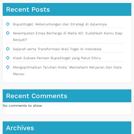
Recent Posts
Bupatitogel: Keberuntungan dan Strategi di dalamnya
Kesempatan Emas Berharga di Maha 4D: Sudahkah Kamu Siap
Berjudi?
Sejarah serta Transformasi Wali Togel di Indonesia
Kisah Sukses Pemain Bupatitogel yang Patut Ditiru
Mengoptimalkan Taruhan Anda: Memahami Keluaran dan Data
Macau
Recent Comments
No comments to show.
Archives