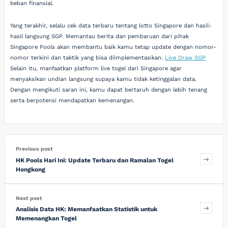
beban finansial.
Yang terakhir, selalu cek data terbaru tentang lotto Singapore dan hasil-
hasil langsung SGP. Memantau berita dan pembaruan dari pihak
Singapore Pools akan membantu baik kamu tetap update dengan nomor-
nomor terkini dan taktik yang bisa diimplementasikan.
Live Draw SGP
Selain itu, manfaatkan platform live togel dari Singapore agar
menyaksikan undian langsung supaya kamu tidak ketinggalan data.
Dengan mengikuti saran ini, kamu dapat bertaruh dengan lebih tenang
serta berpotensi mendapatkan kemenangan.
Previous post
HK Pools Hari Ini: Update Terbaru dan Ramalan Togel
Hongkong
Next post
Analisis Data HK: Memanfaatkan Statistik untuk
Memenangkan Togel