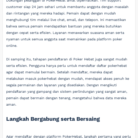
Dukungan pelanggan di PokerHebat amat diperhatikan. Tim support
customer siap 24 jam sehari untuk membantu anggota dengan masalah
dan rintangan yang mereka hadapi. Pemain dapat dengan mudah
menghubungi tim melalui live chat, email, dan telepon. Ini memastikan
bahwa semua pemain mendapatkan bantuan yang mereka butuhkan
dengan cepat serta efisien. Layanan menawarkan suasana aman serta
nyaman untuk semua anggota saat memainkan pada platform poker
online.
Di samping itu, tahapan pendaftaran di Poker Hebat juga sangat mudah
serta efisien. Pengguna hanya perlu untuk mendaftar daftar pokerhebat
agar dapat memulai bermain. Setelah mendaftar, mereka dapat
melakukan masuk pokerhebat dengan mudah, mendapat akses penuh ke
segala permainan dan layanan yang disediakan. Dengan mengikuti
pendaftaran yang gampang dan sistem perlindungan yang sangat aman,
pemain dapat bermain dengan tenang, mengetahui bahwa data mereka
aman.
Langkah Bergabung serta Bersaing
Agar mendaftar dengan platform PokerHebat, langkah pertama yang perlu