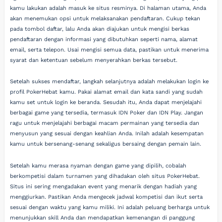
kamu lakukan adalah masuk ke situs resminya. Di halaman utama, Anda
akan menemukan opsi untuk melaksanakan pendaftaran. Cukup tekan
pada tombol daftar, lalu Anda akan diajukan untuk mengisi berkas
pendaftaran dengan informasi yang dibutuhkan seperti nama, alamat
email, serta telepon. Usai mengisi semua data, pastikan untuk menerima
syarat dan ketentuan sebelum menyerahkan berkas tersebut.
Setelah sukses mendaftar, langkah selanjutnya adalah melakukan login ke
profil PokerHebat kamu. Pakai alamat email dan kata sandi yang sudah
kamu set untuk login ke beranda. Sesudah itu, Anda dapat menjelajahi
berbagai game yang tersedia, termasuk IDN Poker dan IDN Play. Jangan
ragu untuk menjelajahi berbagai macam permainan yang tersedia dan
menyusun yang sesuai dengan keahlian Anda. Inilah adalah kesempatan
kamu untuk bersenang-senang sekaligus bersaing dengan pemain lain.
Setelah kamu merasa nyaman dengan game yang dipilih, cobalah
berkompetisi dalam turnamen yang dihadakan oleh situs PokerHebat.
Situs ini sering mengadakan event yang menarik dengan hadiah yang
menggiurkan. Pastikan Anda mengecek jadwal kompetisi dan ikut serta
sesuai dengan waktu yang kamu miliki. Ini adalah peluang berharga untuk
menunjukkan skill Anda dan mendapatkan kemenangan di panggung