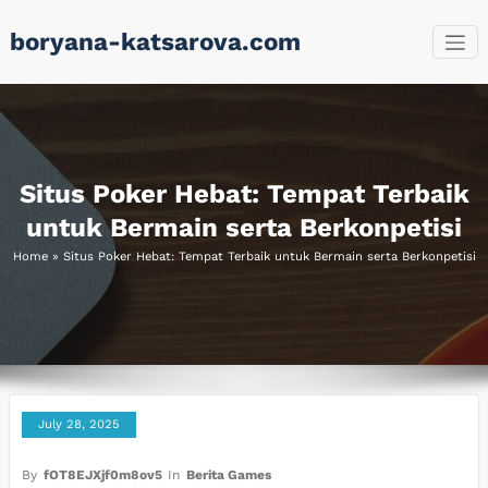
Skip
boryana-katsarova.com
to
content
Situs Poker Hebat: Tempat Terbaik
untuk Bermain serta Berkonpetisi
Home
»
Situs Poker Hebat: Tempat Terbaik untuk Bermain serta Berkonpetisi
July 28, 2025
By
fOT8EJXjf0m8ov5
In
Berita Games