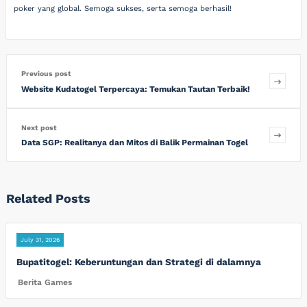
poker yang global. Semoga sukses, serta semoga berhasil!
Previous post
Website Kudatogel Terpercaya: Temukan Tautan Terbaik!
Next post
Data SGP: Realitanya dan Mitos di Balik Permainan Togel
Related Posts
July 31, 2026
Bupatitogel: Keberuntungan dan Strategi di dalamnya
Berita Games