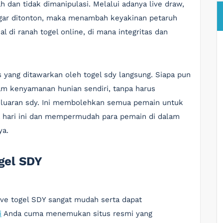
h dan tidak dimanipulasi. Melalui adanya live draw,
agar ditonton, maka menambah keyakinan petaruh
al di ranah togel online, di mana integritas dan
yang ditawarkan oleh togel sdy langsung. Siapa pun
lam kenyamanan hunian sendiri, tanpa harus
geluaran sdy. Ini membolehkan semua pemain untuk
a hari ini dan mempermudah para pemain di dalam
ya.
gel SDY
ve togel SDY sangat mudah serta dapat
i
Anda cuma menemukan situs resmi yang