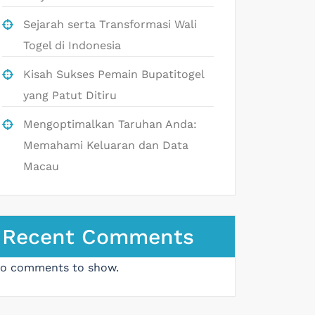
Sejarah serta Transformasi Wali
Togel di Indonesia
Kisah Sukses Pemain Bupatitogel
yang Patut Ditiru
Mengoptimalkan Taruhan Anda:
Memahami Keluaran dan Data
Macau
Recent Comments
o comments to show.