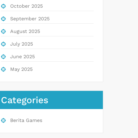
October 2025
September 2025
August 2025
July 2025
June 2025
May 2025
Categories
Berita Games