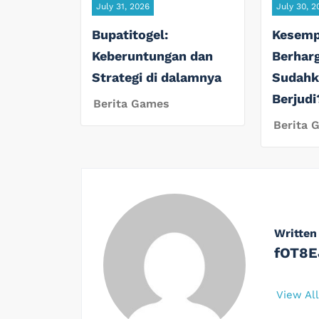
July 31, 2026
July 30, 2
Bupatitogel:
Kesemp
Keberuntungan dan
Berharg
Strategi di dalamnya
Sudahk
Berjudi
Berita Games
Berita 
Written
fOT8E
View Al