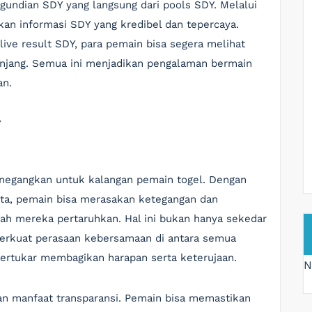
ngundian SDY yang langsung dari pools SDY. Melalui
kan informasi SDY yang kredibel dan tepercaya.
live result SDY, para pemain bisa segera melihat
anjang. Semua ini menjadikan pengalaman bermain
an.
Y
negangkan untuk kalangan pemain togel. Dengan
ata, pemain bisa merasakan ketegangan dan
ah mereka pertaruhkan. Hal ini bukan hanya sekedar
erkuat perasaan kebersamaan di antara semua
ertukar membagikan harapan serta keterujaan.
N
kan manfaat transparansi. Pemain bisa memastikan