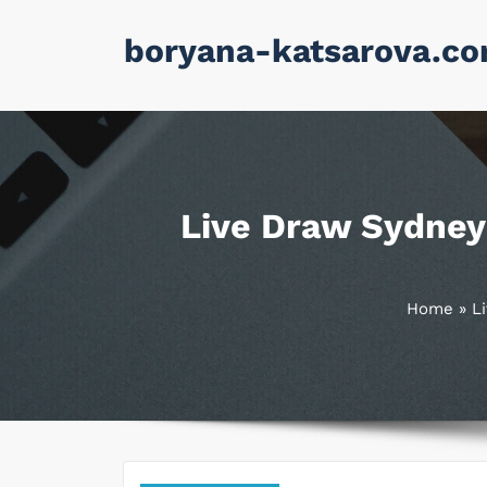
Skip
boryana-katsarova.c
to
content
Live Draw Sydney:
Home
»
L