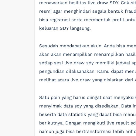
menawarkan fasilitas live draw SDY. Cek si
resmi agar menghindari segala bentuk frau
bisa registrasi serta membentuk profil un
keluaran SDY langsung.
Sesudah mendapatkan akun, Anda bisa meng
akan akan menampilkan menampilkan hasil p
setiap sesi live draw sdy memiliki jadwal s
pengundian dilaksanakan. Kamu dapat menung
melihat acara live draw yang disiarkan dari
Satu poin yang harus diingat saat menyaksi
menyimak data sdy yang disediakan. Data i
beserta data statistik yang dapat bisa m
berikutnya. Dengan mengikuti live result s
namun juga bisa bertransformasi lebih arif