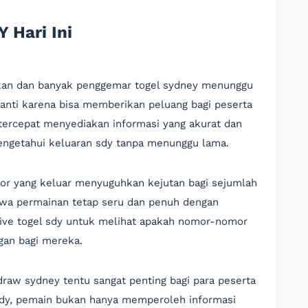
 Hari Ini
mkan dan banyak penggemar togel sydney menunggu
nanti karena bisa memberikan peluang bagi peserta
ercepat menyediakan informasi yang akurat dan
engetahui keluaran sdy tanpa menunggu lama.
mor yang keluar menyuguhkan kejutan bagi sejumlah
hwa permainan tetap seru dan penuh dengan
live togel sdy untuk melihat apakah nomor-nomor
an bagi mereka.
 draw sydney tentu sangat penting bagi para peserta
t sdy, pemain bukan hanya memperoleh informasi