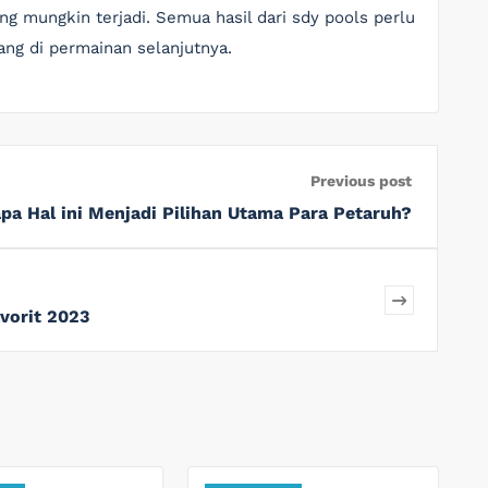
ang mungkin terjadi. Semua hasil dari sdy pools perlu
ang di permainan selanjutnya.
Previous post
pa Hal ini Menjadi Pilihan Utama Para Petaruh?
avorit 2023