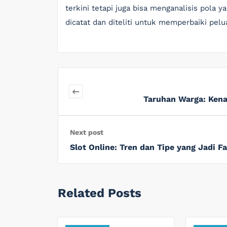
terkini tetapi juga bisa menganalisis pola y
dicatat dan diteliti untuk memperbaiki pelu
Taruhan Warga: Kena
Next post
Slot Online: Tren dan Tipe yang Jadi F
Related Posts