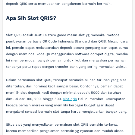
deposit QRIS serta memudahkan pengalaman bermain bermain.
Apa Sih Slot QRIS?
Slot QRIS adalah suatu sistem game mesin slot yg memakai metode
pembayaran berbasis QR Code Indonesia Standard dan QRIS. Melalui cara
ini, pemain dapat melaksanakan deposit secara gampang dan cepat cuma
dengan memindai kode QR menggunakan software dompet digital mereka.
Ini mempermudah banyak pemain untuk ikut dan merasakan permainan
tanpanya perlu repot dengan transfer bank yang sering memakan waktu.
Dalam permainan slot QRIS, terdapat beraneka pilihan taruhan yang bisa
ditentukan, dari nominal kecil sampai besar. Contohnya, pemain dapat
memilih slot deposit kecil dengan minimal deposit 5000 dan taruhan
dimulai dari 100, 200, hingga 500.
slot qris
Hal ini memberi kesempatan
kepada pemain mereka yang memiliki berbagai budget agar dapat
mengalami sensasi bermain slot tanpa harus mengeluarkan banyak uang.
Situs slot yang menyediakan permainan slot QRIS semakin terkenal
karena memberikan pengalaman bermain yg nyaman dan mudah akses.