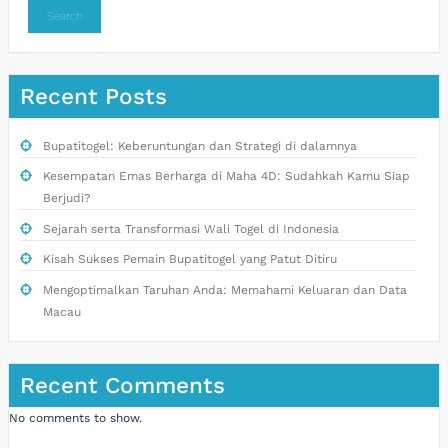
Search
Recent Posts
Bupatitogel: Keberuntungan dan Strategi di dalamnya
Kesempatan Emas Berharga di Maha 4D: Sudahkah Kamu Siap
Berjudi?
Sejarah serta Transformasi Wali Togel di Indonesia
Kisah Sukses Pemain Bupatitogel yang Patut Ditiru
Mengoptimalkan Taruhan Anda: Memahami Keluaran dan Data
Macau
Recent Comments
No comments to show.