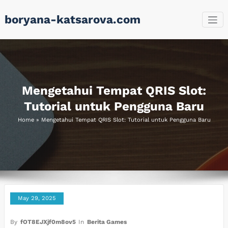
Skip
boryana-katsarova.com
to
content
Mengetahui Tempat QRIS Slot:
Tutorial untuk Pengguna Baru
Home
»
Mengetahui Tempat QRIS Slot: Tutorial untuk Pengguna Baru
May 29, 2025
By
fOT8EJXjf0m8ov5
In
Berita Games